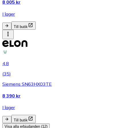
8 005 kr
I lager
Till butik
4.8
(
35
)
Siemens SN63HX03TE
8 390 kr
I lager
Till butik
Visa alla erbjudanden (12)