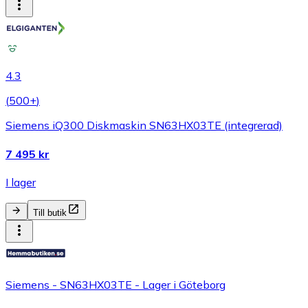
4.3
(
500+
)
Siemens iQ300 Diskmaskin SN63HX03TE (integrerad)
7 495 kr
I lager
Till butik
Siemens - SN63HX03TE - Lager i Göteborg