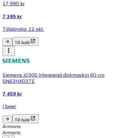
17 990 kr
7 395 kr
Tillgänglig: 12 okt.
Till butik
Siemens iQ300 Integrerad diskmaskin 60 cm
SN63HX03TE
7 459 kr
I lager
Till butik
Annons
Annons