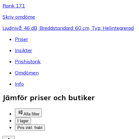
Rank 171
Skriv omdöme
Ljudnivå: 46 dB, Breddstandard: 60 cm, Typ: Helintegrerad
Priser
Insikter
Prishistorik
Omdömen
Info
Jämför priser och butiker
Alla filter
I lager
Pris inkl. frakt