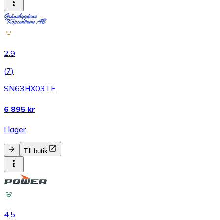
2.9
(
7
)
SN63HX03TE
6 895 kr
I lager
Till butik
4.5