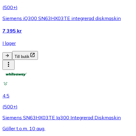
(
500+
)
Siemens iQ300 SN63HX03TE integrerad diskmaskin
7 395 kr
I lager
Till butik
4.5
(
500+
)
Siemens SN63HX03TE Iq300 Integrerad Diskmaskin
Gäller t.o.m. 10 aug.