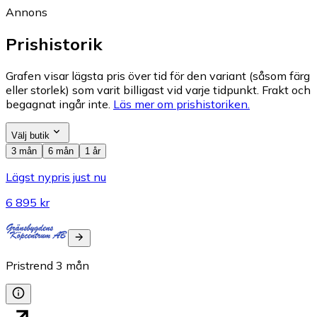
Annons
Prishistorik
Grafen visar lägsta pris över tid för den variant (såsom färg
eller storlek) som varit billigast vid varje tidpunkt. Frakt och
begagnat ingår inte.
Läs mer om prishistoriken.
Välj butik
3 mån
6 mån
1 år
Lägst nypris just nu
6 895 kr
Pristrend
3
mån