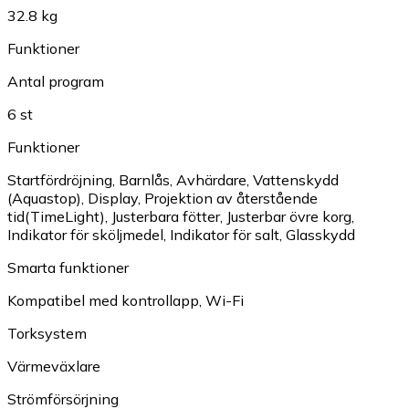
32.8 kg
Funktioner
Antal program
6 st
Funktioner
Startfördröjning
,
Barnlås
,
Avhärdare
,
Vattenskydd
(Aquastop)
,
Display
,
Projektion av återstående
tid(TimeLight)
,
Justerbara fötter
,
Justerbar övre korg
,
Indikator för sköljmedel
,
Indikator för salt
,
Glasskydd
Smarta funktioner
Kompatibel med kontrollapp
,
Wi-Fi
Torksystem
Värmeväxlare
Strömförsörjning