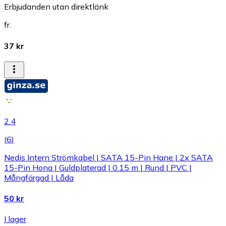
Erbjudanden utan direktlänk
fr.
37 kr
2.4
(
6
)
Nedis Intern Strömkabel | SATA 15-Pin Hane | 2x SATA
15-Pin Hona | Guldplaterad | 0.15 m | Rund | PVC |
Mångfärgad | Låda
50 kr
I lager