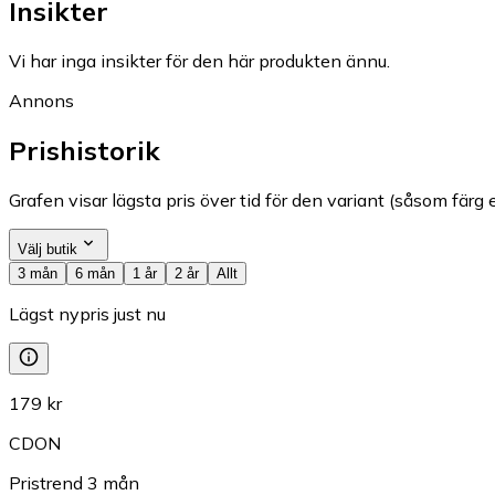
Insikter
Vi har inga insikter för den här produkten ännu.
Annons
Prishistorik
Grafen visar lägsta pris över tid för den variant (såsom färg e
Välj butik
3 mån
6 mån
1 år
2 år
Allt
Lägst nypris just nu
179 kr
CDON
Pristrend
3
mån