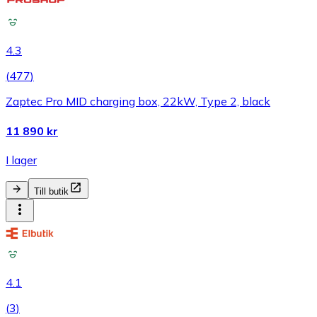
4.3
(
477
)
Zaptec Pro MID charging box, 22kW, Type 2, black
11 890 kr
I lager
Till butik
4.1
(
3
)