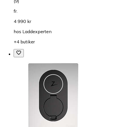
(
9
)
fr.
4 990 kr
hos
Laddexperten
+4 butiker