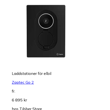
Laddstationer för elbil
Zaptec Go 2
fr.
6 895 kr
hos
Tibber Store