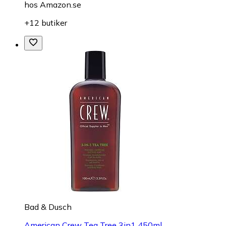
hos
Amazon.se
+12 butiker
Bad & Dusch
American Crew Tea Tree 3in1 450ml