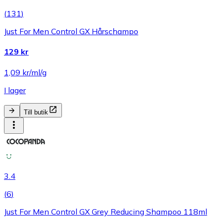
(
131
)
Just For Men Control GX Hårschampo
129 kr
1,09 kr/ml/g
I lager
Till butik
3.4
(
6
)
Just For Men Control GX Grey Reducing Shampoo 118ml