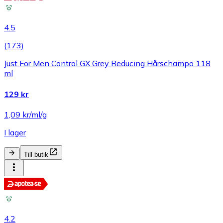
4.5
(
173
)
Just For Men Control GX Grey Reducing Hårschampo 118
ml
129 kr
1,09 kr/ml/g
I lager
Till butik
4.2