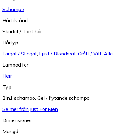
Schampo
Hårtilstånd
Skadat / Torrt hår
Hårtyp
Färgat / Slingat
,
Ljust / Blonderat
,
Grått / Vitt
,
Alla
Lämpad för
Herr
Typ
2in1 schampo
,
Gel / flytande schampo
Se mer från Just For Men
Dimensioner
Mängd