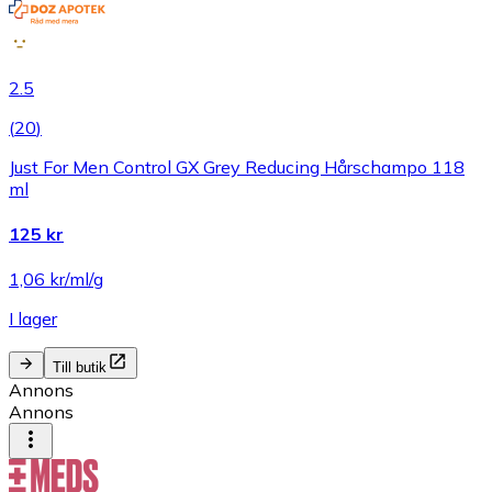
2.5
(
20
)
Just For Men Control GX Grey Reducing Hårschampo 118
ml
125 kr
1,06 kr/ml/g
I lager
Till butik
Annons
Annons