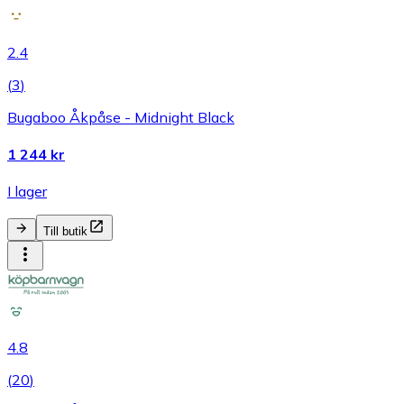
2.4
(
3
)
Bugaboo Åkpåse - Midnight Black
1 244 kr
I lager
Till butik
4.8
(
20
)