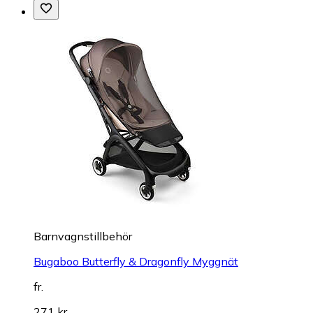
Barnvagnstillbehör
Bugaboo Butterfly & Dragonfly Myggnät
fr.
271 kr