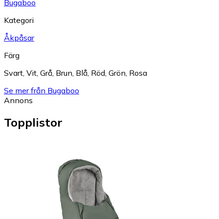
Bugaboo
Kategori
Åkpåsar
Färg
Svart
,
Vit
,
Grå
,
Brun
,
Blå
,
Röd
,
Grön
,
Rosa
Se mer från Bugaboo
Annons
Topplistor