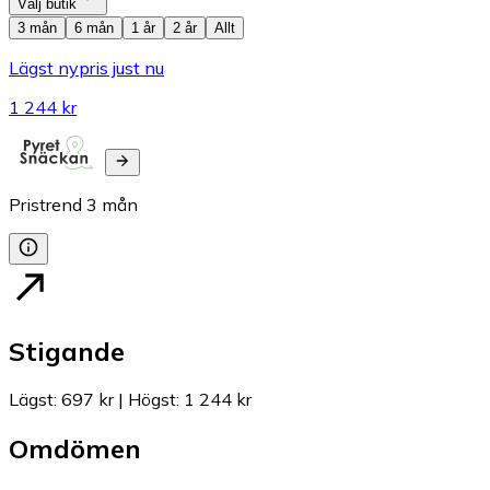
Välj butik
3 mån
6 mån
1 år
2 år
Allt
Lägst nypris just nu
1 244 kr
Pristrend
3
mån
Stigande
Lägst
:
697 kr
|
Högst
:
1 244 kr
Omdömen