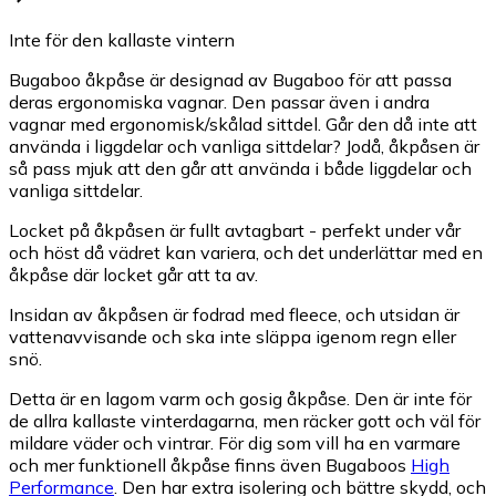
Inte för den kallaste vintern
Bugaboo åkpåse är designad av Bugaboo för att passa
deras ergonomiska vagnar. Den passar även i andra
vagnar med ergonomisk/skålad sittdel. Går den då inte att
använda i liggdelar och vanliga sittdelar? Jodå, åkpåsen är
så pass mjuk att den går att använda i både liggdelar och
vanliga sittdelar.
Locket på åkpåsen är fullt avtagbart - perfekt under vår
och höst då vädret kan variera, och det underlättar med en
åkpåse där locket går att ta av.
Insidan av åkpåsen är fodrad med fleece, och utsidan är
vattenavvisande och ska inte släppa igenom regn eller
snö.
Detta är en lagom varm och gosig åkpåse. Den är inte för
de allra kallaste vinterdagarna, men räcker gott och väl för
mildare väder och vintrar. För dig som vill ha en varmare
och mer funktionell åkpåse finns även Bugaboos
High
Performance
. Den har extra isolering och bättre skydd, och