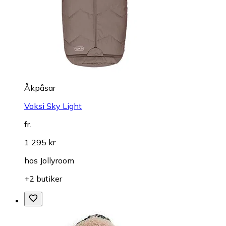
Åkpåsar
Voksi Sky Light
fr.
1 295 kr
hos
Jollyroom
+2 butiker