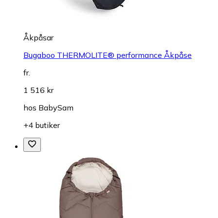
Åkpåsar
Bugaboo THERMOLITE® performance Åkpåse
fr.
1 516 kr
hos
BabySam
+4 butiker