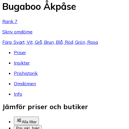
Bugaboo Åkpåse
Rank 7
Skriv omdöme
Färg: Svart, Vit, Grå, Brun, Blå, Röd, Grön, Rosa
Priser
Insikter
Prishistorik
Omdömen
Info
Jämför priser och butiker
Alla filter
Pris inkl. frakt