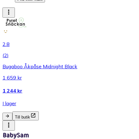
2.8
(
2
)
Bugaboo Åkpåse Midnight Black
1 659 kr
1 244 kr
I lager
Till butik