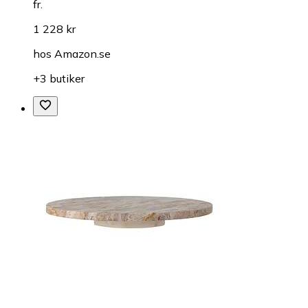
fr.
1 228 kr
hos
Amazon.se
+3 butiker