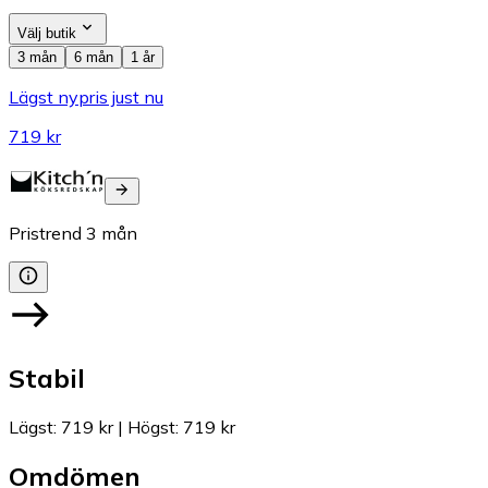
Välj butik
3 mån
6 mån
1 år
Lägst nypris just nu
719 kr
Pristrend
3
mån
Stabil
Lägst
:
719 kr
|
Högst
:
719 kr
Omdömen