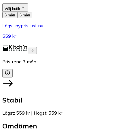
Välj butik
3 mån
6 mån
Lägst nypris just nu
559 kr
Pristrend
3
mån
Stabil
Lägst
:
559 kr
|
Högst
:
559 kr
Omdömen