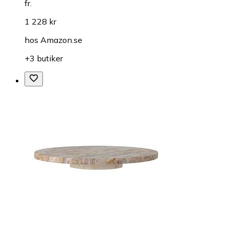
fr.
1 228 kr
hos
Amazon.se
+3 butiker