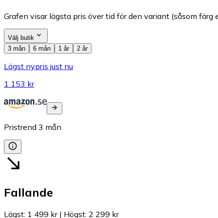
Grafen visar lägsta pris över tid för den variant (såsom färg e
Välj butik
3 mån
6 mån
1 år
2 år
Lägst nypris just nu
1 153 kr
Pristrend
3
mån
Fallande
Lägst
:
1 499 kr
|
Högst
:
2 299 kr