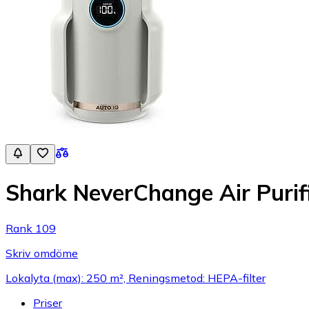
Shark NeverChange Air Puri
Rank 109
Skriv omdöme
Lokalyta (max): 250 m², Reningsmetod: HEPA-filter
Priser