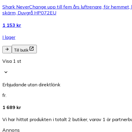
Shark NeverChange upp till fem års luftrenare, för hemmet, 
skärm, Duvgrå HP072EU
1 153 kr
I lager
Till butik
Visa 1 st
Erbjudande utan direktlänk
fr.
1 689 kr
Vi har hittat produkten i totalt 2 butiker, varav 1 är partnerbu
Annons