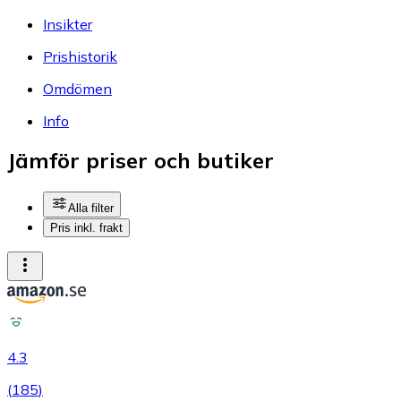
Insikter
Prishistorik
Omdömen
Info
Jämför priser och butiker
Alla filter
Pris inkl. frakt
4.3
(
185
)