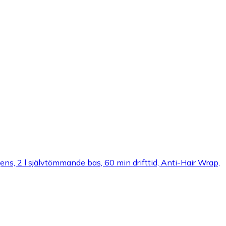
, 2 l självtömmande bas, 60 min drifttid, Anti-Hair Wrap,