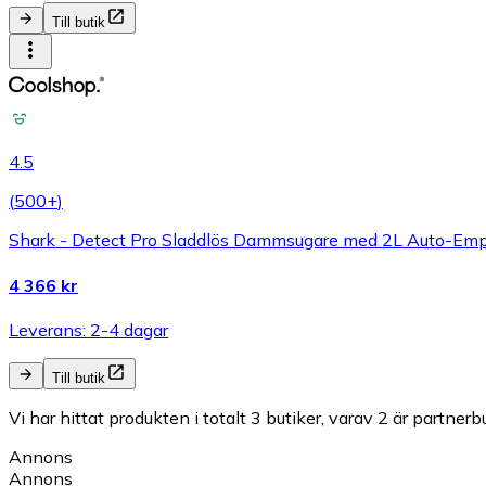
Till butik
4.5
(
500+
)
Shark - Detect Pro Sladdlös Dammsugare med 2L Auto-E
4 366 kr
Leverans: 2-4 dagar
Till butik
Vi har hittat produkten i totalt 3 butiker, varav 2 är partnerbu
Annons
Annons