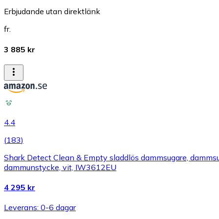
Erbjudande utan direktlänk
fr.
3 885 kr
4.4
(
183
)
Shark Detect Clean & Empty sladdlös dammsugare, dammsugar
dammunstycke, vit, IW3612EU
4 295 kr
Leverans: 0-6 dagar