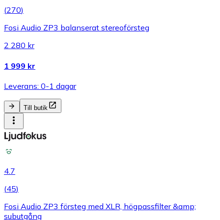
(
270
)
Fosi Audio ZP3 balanserat stereoförsteg
2 280 kr
1 999 kr
Leverans: 0-1 dagar
Till butik
4.7
(
45
)
Fosi Audio ZP3 försteg med XLR, högpassfilter &amp;
subutgång