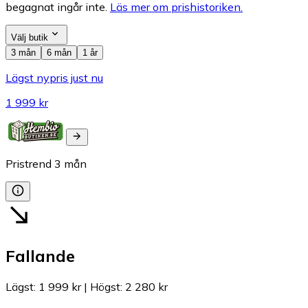
begagnat ingår inte.
Läs mer om prishistoriken.
Välj butik
3 mån
6 mån
1 år
Lägst nypris just nu
1 999 kr
Pristrend
3
mån
Fallande
Lägst
:
1 999 kr
|
Högst
:
2 280 kr