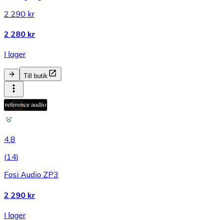
2 290 kr
2 280 kr
I lager
Till butik
4.8
(
14
)
Fosi Audio ZP3
2 290 kr
I lager