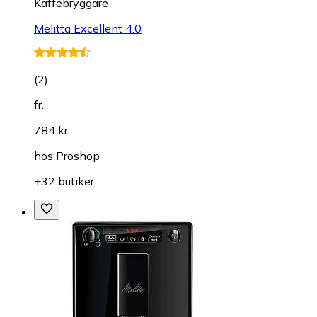
Kaffebryggare
Melitta Excellent 4.0
(
2
)
fr.
784 kr
hos
Proshop
+32 butiker