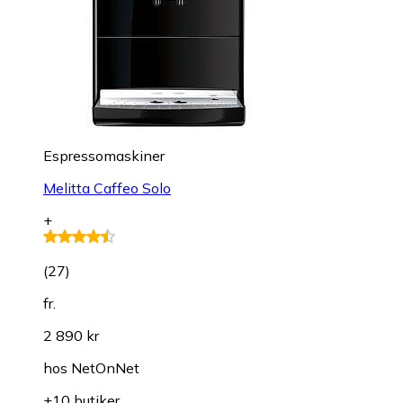
Espressomaskiner
Melitta Caffeo Solo
+
(
27
)
fr.
2 890 kr
hos
NetOnNet
+10 butiker