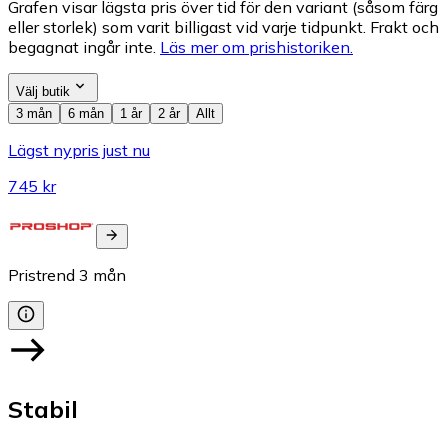
Grafen visar lägsta pris över tid för den variant (såsom färg
eller storlek) som varit billigast vid varje tidpunkt. Frakt och
begagnat ingår inte.
Läs mer om prishistoriken.
Välj butik
3 mån
6 mån
1 år
2 år
Allt
Lägst nypris just nu
745 kr
Pristrend
3
mån
Stabil