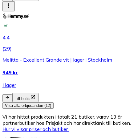
4.4
(
29
)
Melitta - Excellent Grande vit | lager i Stockholm
949 kr
I lager
Till butik
Visa alla erbjudanden (12)
Vi har hittat produkten i totalt 21 butiker, varav 13 är
partnerbutiker hos Prisjakt och har direktlänk till butiken.
Hur vi visar priser och butiker.