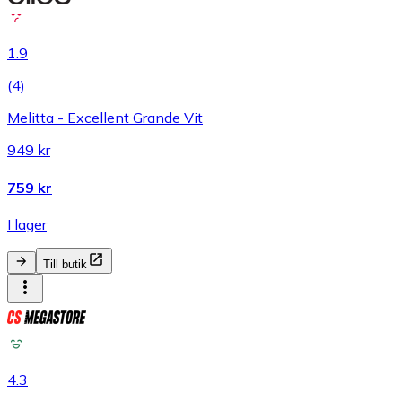
1.9
(
4
)
Melitta - Excellent Grande Vit
949 kr
759 kr
I lager
Till butik
4.3