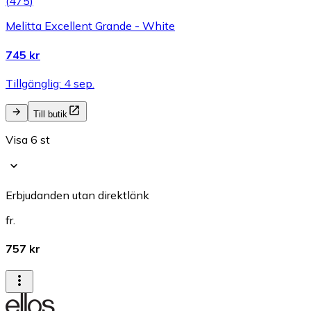
(
475
)
Melitta Excellent Grande - White
745 kr
Tillgänglig: 4 sep.
Till butik
Visa 6 st
Erbjudanden utan direktlänk
fr.
757 kr