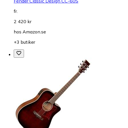
Fender Classic Design CC-60S
fr.
2 420 kr
hos
Amazon.se
+3 butiker