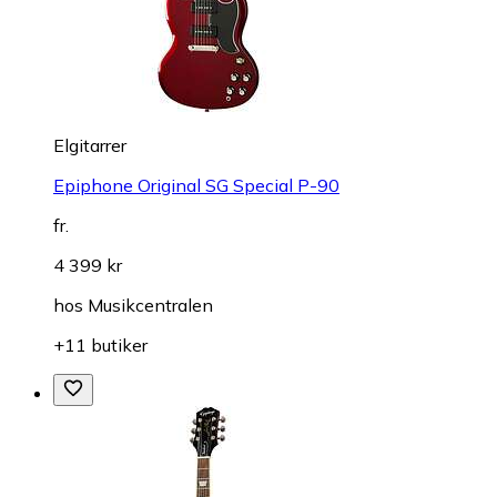
Elgitarrer
Epiphone Original SG Special P-90
fr.
4 399 kr
hos
Musikcentralen
+11 butiker