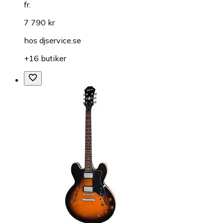
fr.
7 790 kr
hos
djservice.se
+16 butiker