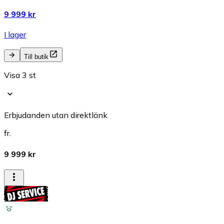
9 999 kr
I lager
Till butik
Visa 3 st
Erbjudanden utan direktlänk
fr.
9 999 kr