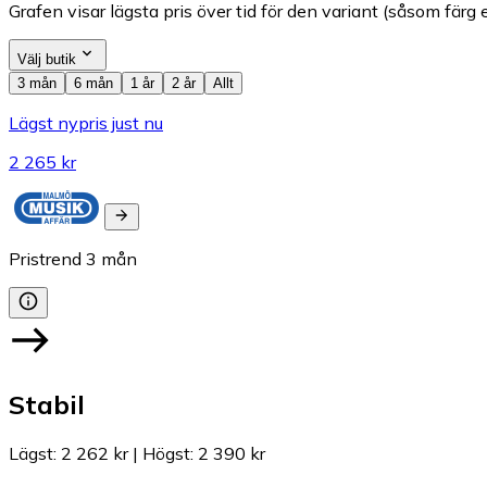
Grafen visar lägsta pris över tid för den variant (såsom färg e
Välj butik
3 mån
6 mån
1 år
2 år
Allt
Lägst nypris just nu
2 265 kr
Pristrend
3
mån
Stabil
Lägst
:
2 262 kr
|
Högst
:
2 390 kr