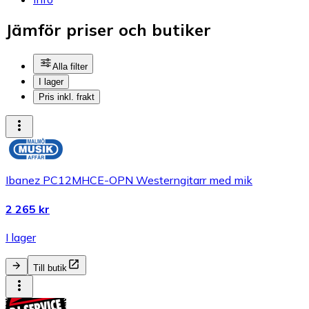
Jämför priser och butiker
Alla filter
I lager
Pris inkl. frakt
Ibanez PC12MHCE-OPN Westerngitarr med mik
2 265 kr
I lager
Till butik