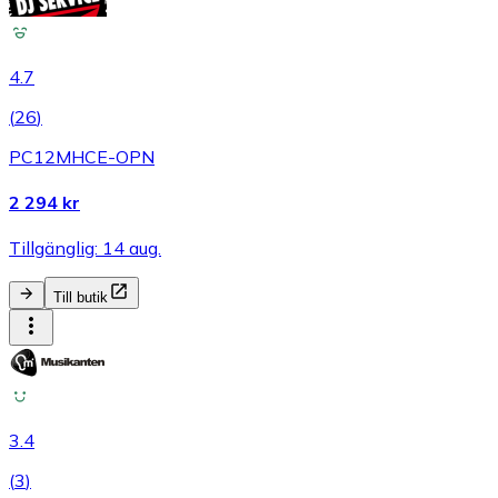
4.7
(
26
)
PC12MHCE-OPN
2 294 kr
Tillgänglig: 14 aug.
Till butik
3.4
(
3
)