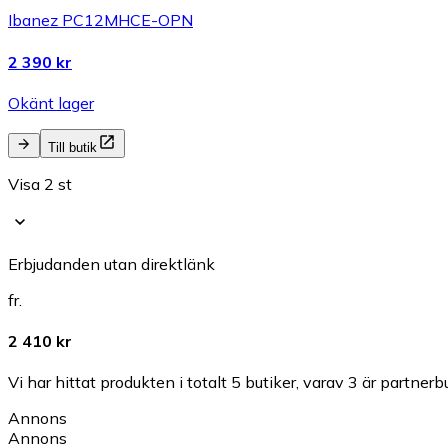
Ibanez PC12MHCE-OPN
2 390 kr
Okänt lager
Till butik
Visa 2 st
Erbjudanden utan direktlänk
fr.
2 410 kr
Vi har hittat produkten i totalt 5 butiker, varav 3 är partnerbu
Annons
Annons