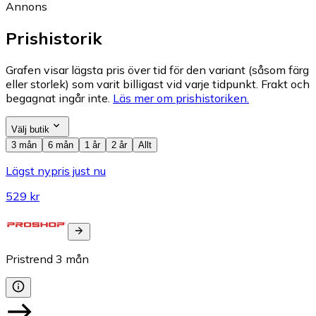
Annons
Prishistorik
Grafen visar lägsta pris över tid för den variant (såsom färg
eller storlek) som varit billigast vid varje tidpunkt. Frakt och
begagnat ingår inte.
Läs mer om prishistoriken.
Välj butik
3 mån
6 mån
1 år
2 år
Allt
Lägst nypris just nu
529 kr
Pristrend
3
mån