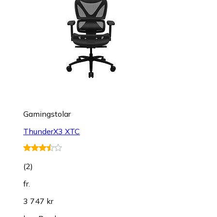
Gamingstolar
ThunderX3 XTC
(
2
)
fr.
3 747 kr