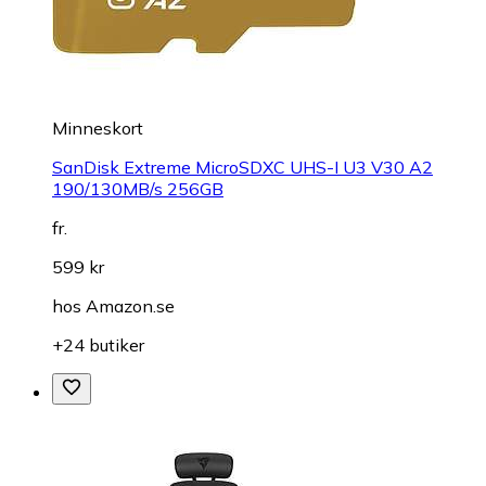
Minneskort
SanDisk Extreme MicroSDXC UHS-I U3 V30 A2
190/130MB/s 256GB
fr.
599 kr
hos
Amazon.se
+24 butiker