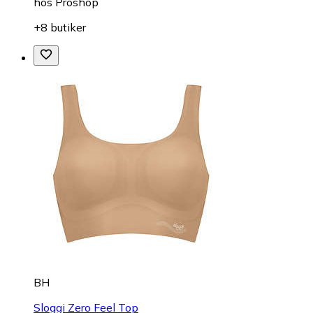
hos
Proshop
+8 butiker
BH
Sloggi Zero Feel Top