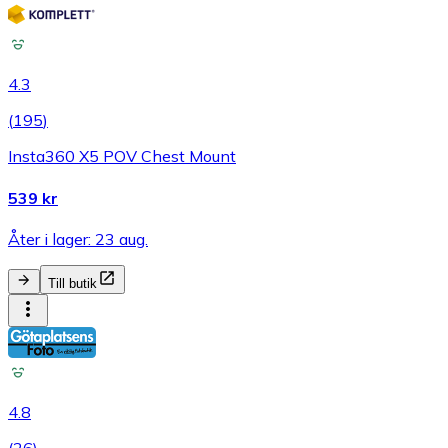
4.3
(
195
)
Insta360 X5 POV Chest Mount
539 kr
Åter i lager: 23 aug.
Till butik
4.8
(
26
)