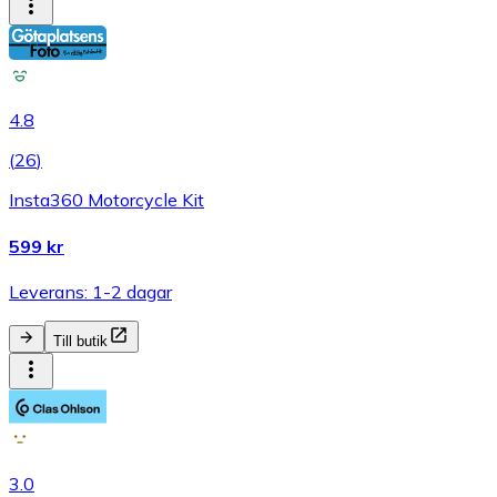
4.8
(
26
)
Insta360 Motorcycle Kit
599 kr
Leverans: 1-2 dagar
Till butik
3.0