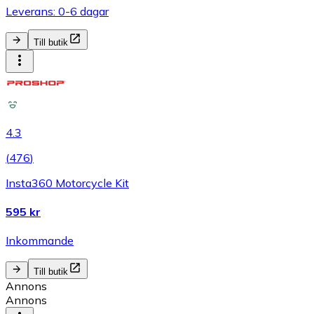
Leverans: 0-6 dagar
Till butik
4.3
(
476
)
Insta360 Motorcycle Kit
595 kr
Inkommande
Till butik
Annons
Annons