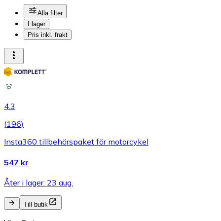
Alla filter
I lager
Pris inkl. frakt
4.3
(
196
)
Insta360 tillbehörspaket för motorcykel
547 kr
Åter i lager: 23 aug.
Till butik