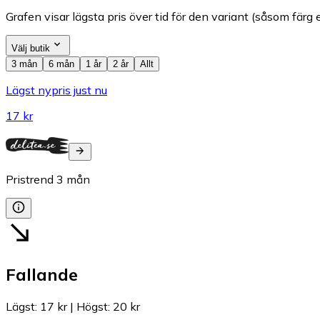
Grafen visar lägsta pris över tid för den variant (såsom färg e
Välj butik
3 mån
6 mån
1 år
2 år
Allt
Lägst nypris just nu
17 kr
Pristrend
3
mån
Fallande
Lägst
:
17 kr
|
Högst
:
20 kr