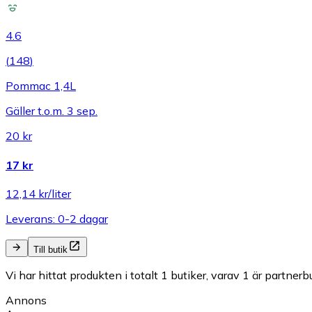
4.6
(
148
)
Pommac 1,4L
Gäller t.o.m. 3 sep.
20 kr
17 kr
12,14 kr/liter
Leverans: 0-2 dagar
Till butik
Vi har hittat produkten i totalt 1 butiker, varav 1 är partnerbu
Annons