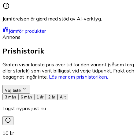
Jämförelsen är gjord med stöd av AI-verktyg.
Jämför produkter
Annons
Prishistorik
Grafen visar lägsta pris över tid för den variant (såsom färg
eller storlek) som varit billigast vid varje tidpunkt. Frakt och
begagnat ingår inte.
Läs mer om prishistoriken.
Välj butik
3 mån
6 mån
1 år
2 år
Allt
Lägst nypris just nu
10 kr