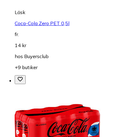
Läsk
Coca-Cola Zero PET 0,5l
fr.
14 kr
hos
Buyersclub
+9 butiker