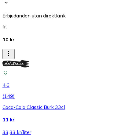
Erbjudanden utan direktlänk
fr.
10 kr
4.6
(
149
)
Coca-Cola Classic Burk 33cl
11 kr
33,33 kr/liter