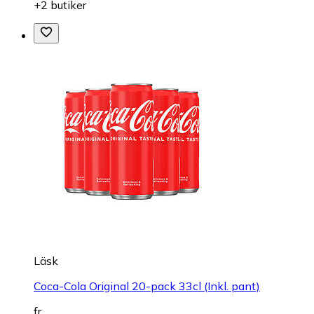
+2 butiker
Läsk
Coca-Cola Original 20-pack 33cl (Inkl. pant)
fr.