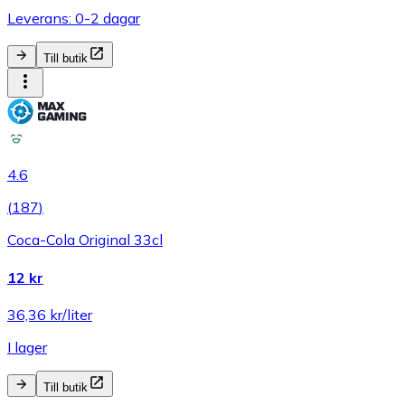
Leverans: 0-2 dagar
Till butik
4.6
(
187
)
Coca-Cola Original 33cl
12 kr
36,36 kr/liter
I lager
Till butik