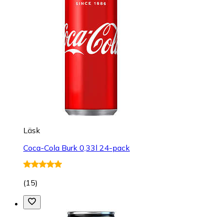
Läsk
Coca-Cola Burk 0,33l 24-pack
(
15
)