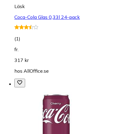
Läsk
Coca-Cola Glas 0,33l 24-pack
(
1
)
fr.
317 kr
hos
AllOffice.se