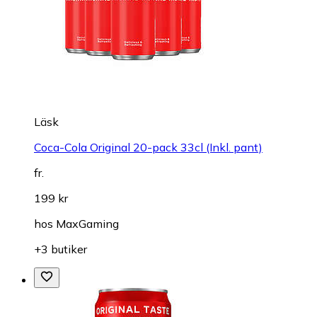
Läsk
Coca-Cola Original 20-pack 33cl (Inkl. pant)
fr.
199 kr
hos
MaxGaming
+3 butiker