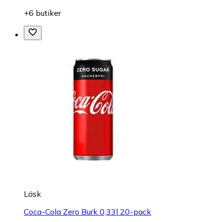
+6 butiker
Läsk
Coca-Cola Zero Burk 0,33l 20-pack