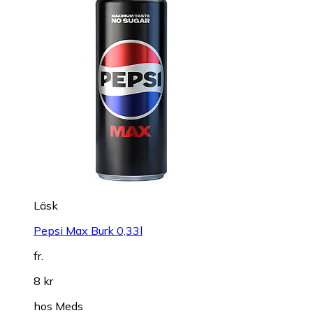
Läsk
Pepsi Max Burk 0,33l
fr.
8 kr
hos
Meds