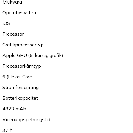
Mjukvara
Operativsystem
iOS
Processor
Grafikprocessortyp
Apple GPU (6-kärnig grafik)
Processorkärntyp
6 (Hexa) Core
Strömförsörjning
Batterikapacitet
4823 mAh
Videouppspelningstid
37 h