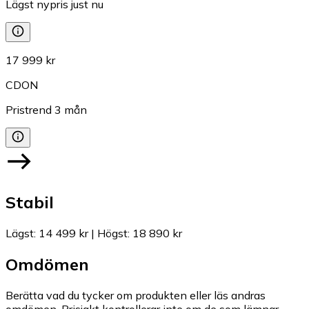
Lägst nypris just nu
17 999 kr
CDON
Pristrend
3
mån
Stabil
Lägst
:
14 499 kr
|
Högst
:
18 890 kr
Omdömen
Berätta vad du tycker om produkten eller läs andras
omdömen. Prisjakt kontrollerar inte om de som lämnar