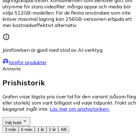
lagringskapaciteten. Konsumenten som behöver gott om
utrymme för stora videofiler, många appar och media bör
välja 512GB-modellen. För de flesta användare som inte
kräver maximal lagring kan 256GB-versionen erbjuda ett
mer kostnadseffektivt alternativ.
Jämförelsen är gjord med stöd av AI-verktyg.
Jämför produkter
Annons
Prishistorik
Grafen visar lägsta pris över tid för den variant (såsom färg
eller storlek) som varit billigast vid varje tidpunkt. Frakt och
begagnat ingår inte.
Läs mer om prishistoriken.
Välj butik
3 mån
6 mån
1 år
2 år
Allt