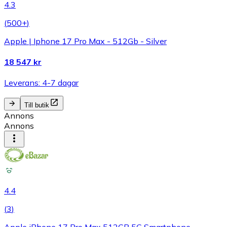
4.3
(
500+
)
Apple | Iphone 17 Pro Max - 512Gb - Silver
18 547 kr
Leverans: 4-7 dagar
Till butik
Annons
Annons
4.4
(
3
)