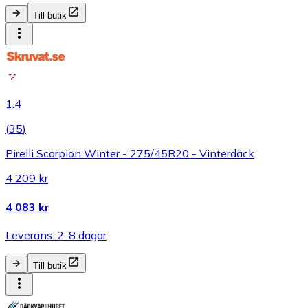
Till butik
1.4
(
35
)
Pirelli Scorpion Winter - 275/45R20 - Vinterdäck
4 209 kr
4 083 kr
Leverans: 2-8 dagar
Till butik