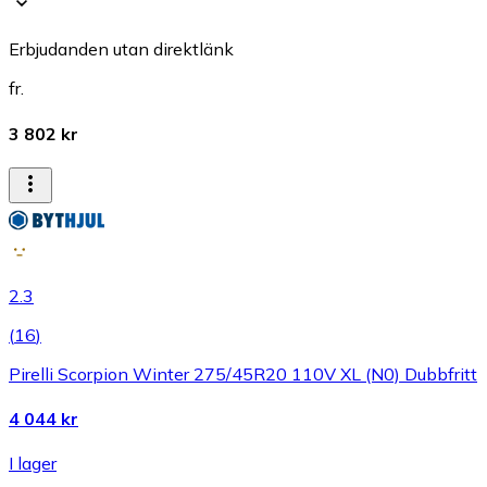
Erbjudanden utan direktlänk
fr.
3 802 kr
2.3
(
16
)
Pirelli Scorpion Winter 275/45R20 110V XL (N0) Dubbfritt
4 044 kr
I lager