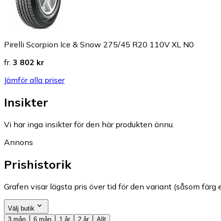
Pirelli Scorpion Ice & Snow 275/45 R20 110V XL N0
fr.
3 802 kr
Jämför alla priser
Insikter
Vi har inga insikter för den här produkten ännu.
Annons
Prishistorik
Grafen visar lägsta pris över tid för den variant (såsom färg e
Välj butik
3 mån
6 mån
1 år
2 år
Allt