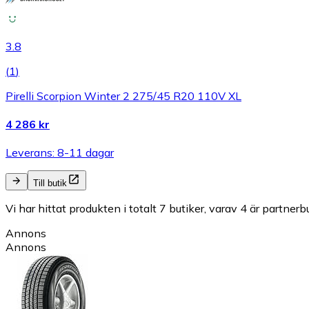
3.8
(
1
)
Pirelli Scorpion Winter 2 275/45 R20 110V XL
4 286 kr
Leverans: 8-11 dagar
Till butik
Vi har hittat produkten i totalt 7 butiker, varav 4 är partnerbu
Annons
Annons