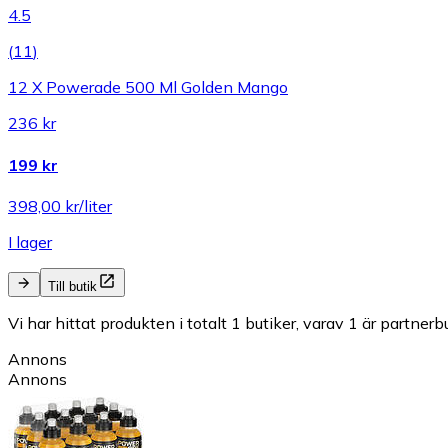
4.5
(
11
)
12 X Powerade 500 Ml Golden Mango
236 kr
199 kr
398,00 kr/liter
I lager
Till butik
Vi har hittat produkten i totalt 1 butiker, varav 1 är partnerbu
Annons
Annons