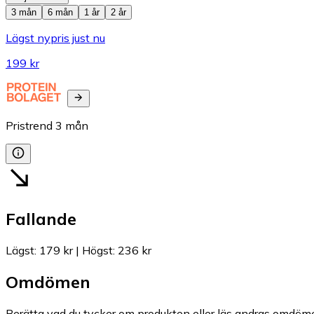
3 mån
6 mån
1 år
2 år
Lägst nypris just nu
199 kr
Pristrend
3
mån
Fallande
Lägst
:
179 kr
|
Högst
:
236 kr
Omdömen
Berätta vad du tycker om produkten eller läs andras omdöme