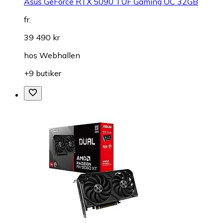
Asus GeForce RTX 5090 TUF Gaming OC 32GB
fr.
39 490 kr
hos
Webhallen
+9 butiker