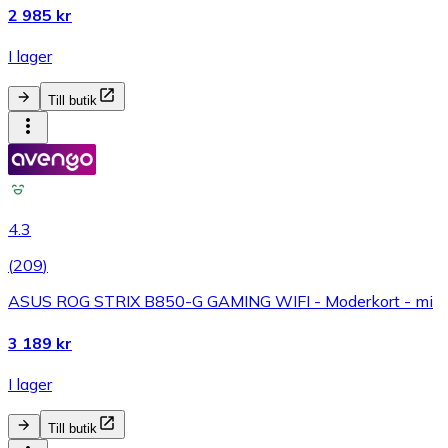
2 985 kr
I lager
Till butik
4.3
(
209
)
ASUS ROG STRIX B850-G GAMING WIFI - Moderkort - mi
3 189 kr
I lager
Till butik