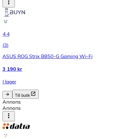
4.4
(
3
)
ASUS ROG Strix B850-G Gaming Wi-Fi
3 190 kr
I lager
Till butik
Annons
Annons