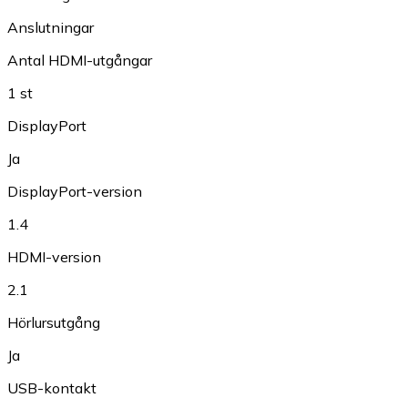
Anslutningar
Antal HDMI-utgångar
1 st
DisplayPort
Ja
DisplayPort-version
1.4
HDMI-version
2.1
Hörlursutgång
Ja
USB-kontakt