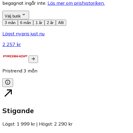
begagnat ingår inte.
Läs mer om prishistoriken.
Välj butik
3 mån
6 mån
1 år
2 år
Allt
Lägst nypris just nu
2 257 kr
Pristrend
3
mån
Stigande
Lägst
:
1 999 kr
|
Högst
:
2 290 kr