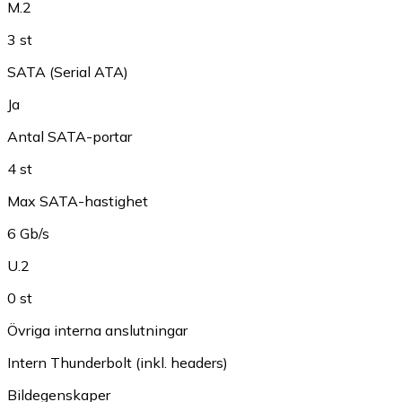
M.2
3 st
SATA (Serial ATA)
Ja
Antal SATA-portar
4 st
Max SATA-hastighet
6 Gb/s
U.2
0 st
Övriga interna anslutningar
Intern Thunderbolt (inkl. headers)
Bildegenskaper