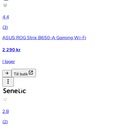
4.4
(
3
)
ASUS ROG Strix B650-A Gaming Wi-Fi
2 290 kr
I lager
Till butik
2.8
(
2
)