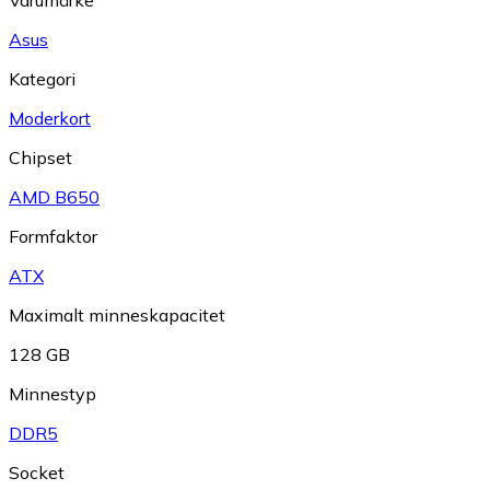
Varumärke
Asus
Kategori
Moderkort
Chipset
AMD B650
Formfaktor
ATX
Maximalt minneskapacitet
128 GB
Minnestyp
DDR5
Socket