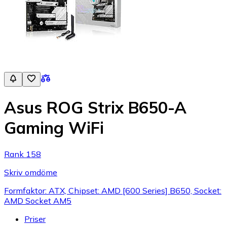
Asus ROG Strix B650-A
Gaming WiFi
Rank 158
Skriv omdöme
Formfaktor: ATX, Chipset: AMD [600 Series] B650, Socket:
AMD Socket AM5
Priser