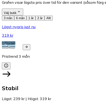
Grafen visar lägsta pris över tid för den variant (såsom färg e
Välj butik
3 mån
6 mån
1 år
2 år
Allt
Lägst nypris just nu
319 kr
Pristrend
3
mån
Stabil
Lägst
:
239 kr
|
Högst
:
319 kr