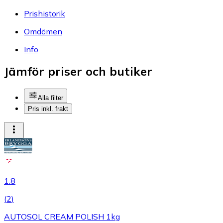
Prishistorik
Omdömen
Info
Jämför priser och butiker
Alla filter
Pris inkl. frakt
1.8
(
2
)
AUTOSOL CREAM POLISH 1kg