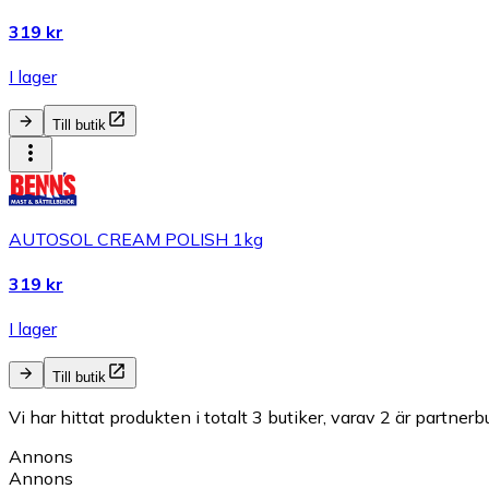
319 kr
I lager
Till butik
AUTOSOL CREAM POLISH 1kg
319 kr
I lager
Till butik
Vi har hittat produkten i totalt 3 butiker, varav 2 är partnerbu
Annons
Annons