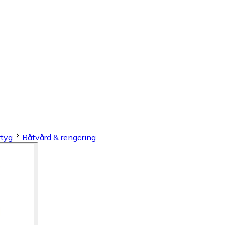
rtyg
Båtvård & rengöring