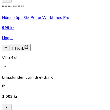
Hörselkåpa 3M Peltor Worktunes Pro
999 kr
I lager
Till butik
Visa 4 st
Erbjudanden utan direktlänk
fr.
1 003 kr