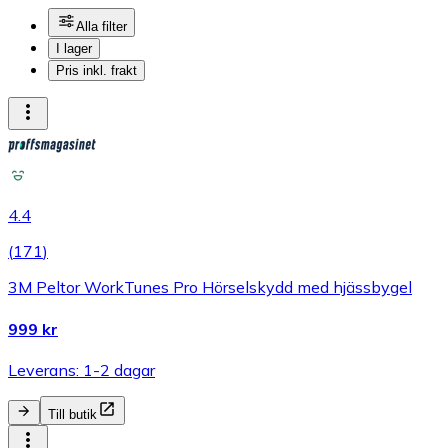
Alla filter
I lager
Pris inkl. frakt
4.4
(
171
)
3M Peltor WorkTunes Pro Hörselskydd med hjässbygel
999 kr
Leverans: 1-2 dagar
Till butik