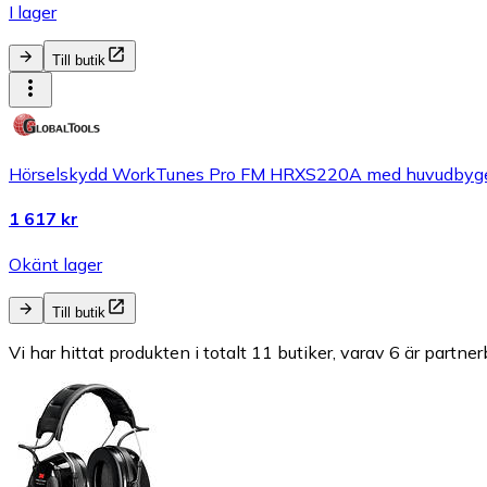
I lager
Till butik
Hörselskydd WorkTunes Pro FM HRXS220A med huvudbyg
1 617 kr
Okänt lager
Till butik
Vi har hittat produkten i totalt 11 butiker, varav 6 är partner