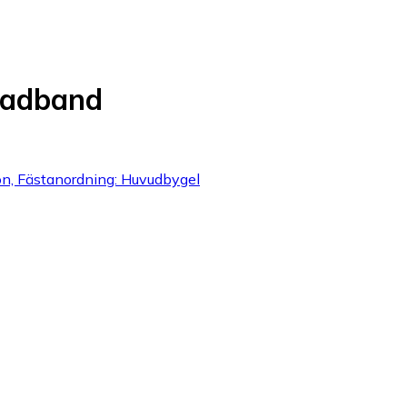
eadband
fon, Fästanordning: Huvudbygel