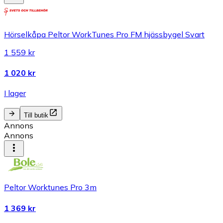
Hörselkåpa Peltor WorkTunes Pro FM hjässbygel Svart
1 559 kr
1 020 kr
I lager
Till butik
Annons
Annons
Peltor Worktunes Pro 3m
1 369 kr