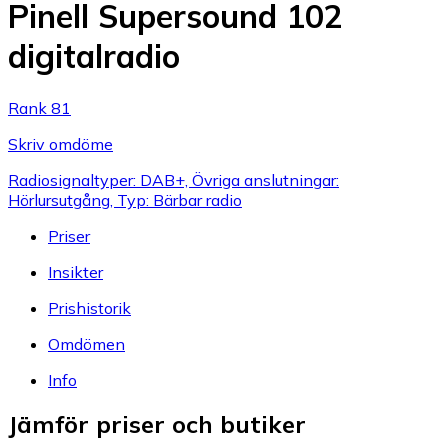
Pinell Supersound 102
digitalradio
Rank 81
Skriv omdöme
Radiosignaltyper: DAB+, Övriga anslutningar:
Hörlursutgång, Typ: Bärbar radio
Priser
Insikter
Prishistorik
Omdömen
Info
Jämför priser och butiker