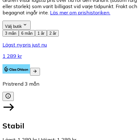
Grafen visar lägsta pris över tid för den variant (såsom färg
eller storlek) som varit billigast vid varje tidpunkt. Frakt och
begagnat ingår inte.
Läs mer om prishistoriken.
Välj butik
3 mån
6 mån
1 år
2 år
Lägst nypris just nu
1 289 kr
Pristrend
3
mån
Stabil
Lägst
:
1 289 kr
|
Högst
:
1 289 kr