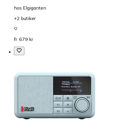
hos
Elgiganten
+2 butiker
fr. 679 kr