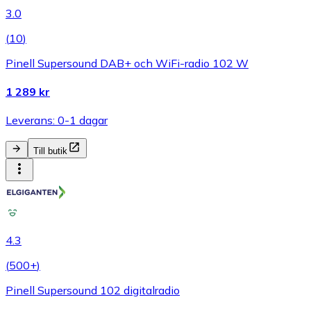
3.0
(
10
)
Pinell Supersound DAB+ och WiFi-radio 102 W
1 289 kr
Leverans: 0-1 dagar
Till butik
4.3
(
500+
)
Pinell Supersound 102 digitalradio