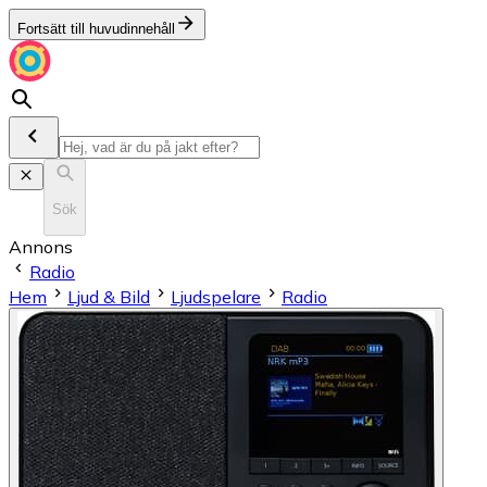
Fortsätt till huvudinnehåll
Sök
Annons
Radio
Hem
Ljud & Bild
Ljudspelare
Radio