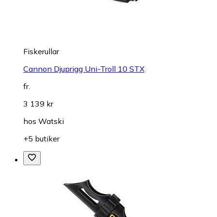
Fiskerullar
Cannon Djuprigg Uni-Troll 10 STX
fr.
3 139 kr
hos
Watski
+5 butiker