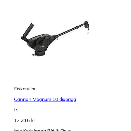
Fiskerullar
Cannon Magnum 10 djuprigg
fr.
12 316 kr
hos
Karlskrona Båt & Fiske