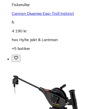
Fiskerullar
Cannon Djuprigg Easi-Troll Instinct
fr.
4 190 kr
hos
Hylte Jakt & Lantman
+5 butiker