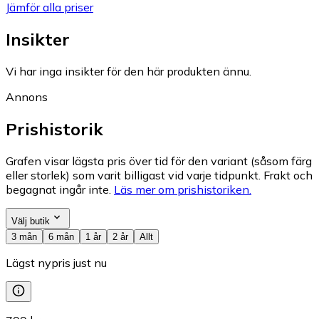
Jämför alla priser
Insikter
Vi har inga insikter för den här produkten ännu.
Annons
Prishistorik
Grafen visar lägsta pris över tid för den variant (såsom färg
eller storlek) som varit billigast vid varje tidpunkt. Frakt och
begagnat ingår inte.
Läs mer om prishistoriken.
Välj butik
3 mån
6 mån
1 år
2 år
Allt
Lägst nypris just nu