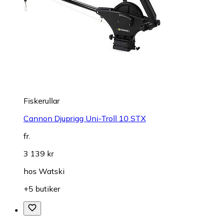
Fiskerullar
Cannon Djuprigg Uni-Troll 10 STX
fr.
3 139 kr
hos
Watski
+5 butiker