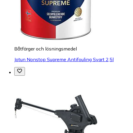
Båtfärger och lösningsmedel
Jotun Nonstop Supreme Antifouling Svart 2,5l