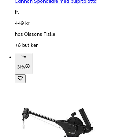
Cannon Spöhållare med pulpitplatta
fr.
449 kr
hos
Olssons Fiske
+6 butiker
34%