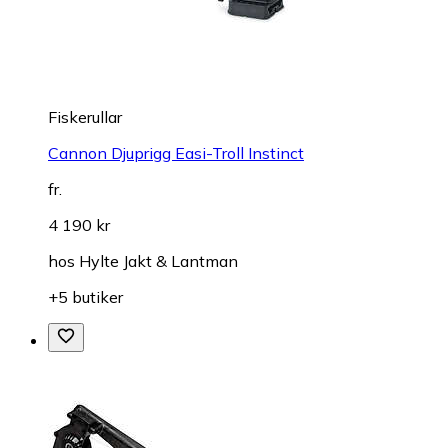
Fiskerullar
Cannon Djuprigg Easi-Troll Instinct
fr.
4 190 kr
hos
Hylte Jakt & Lantman
+5 butiker