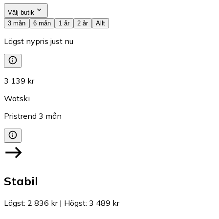
Välj butik
3 mån
6 mån
1 år
2 år
Allt
Lägst nypris just nu
3 139 kr
Watski
Pristrend
3
mån
Stabil
Lägst
:
2 836 kr
|
Högst
:
3 489 kr