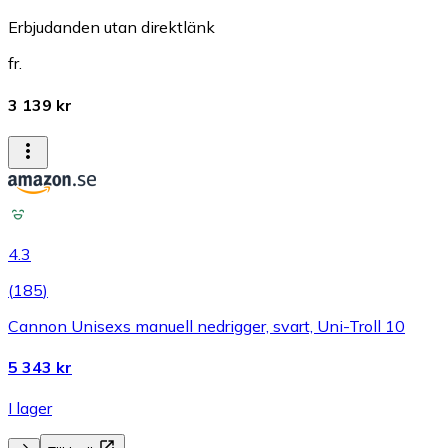
Erbjudanden utan direktlänk
fr.
3 139 kr
4.3
(
185
)
Cannon Unisexs manuell nedrigger, svart, Uni-Troll 10
5 343 kr
I lager