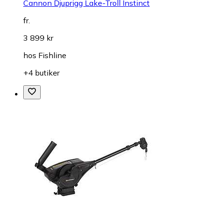
Cannon Djuprigg Lake-Troll Instinct
fr.
3 899 kr
hos
Fishline
+4 butiker