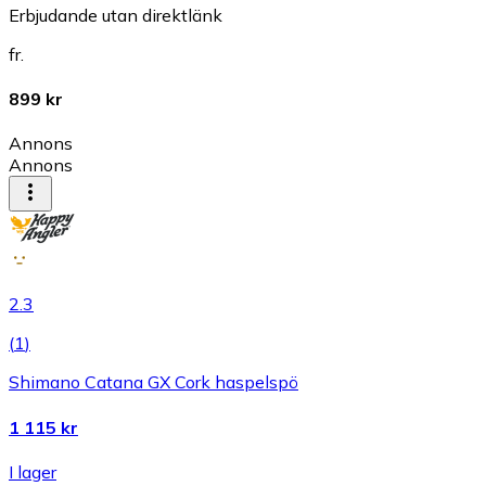
Erbjudande utan direktlänk
fr.
899 kr
Annons
Annons
2.3
(
1
)
Shimano Catana GX Cork haspelspö
1 115 kr
I lager