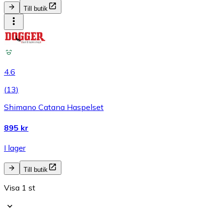
Till butik
4.6
(
13
)
Shimano Catana Haspelset
895 kr
I lager
Till butik
Visa 1 st