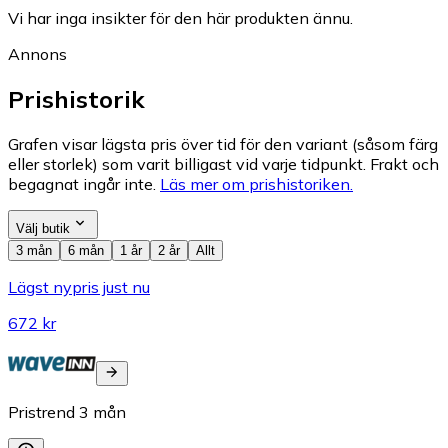
Vi har inga insikter för den här produkten ännu.
Annons
Prishistorik
Grafen visar lägsta pris över tid för den variant (såsom färg
eller storlek) som varit billigast vid varje tidpunkt. Frakt och
begagnat ingår inte.
Läs mer om prishistoriken.
Välj butik
3 mån
6 mån
1 år
2 år
Allt
Lägst nypris just nu
672 kr
Pristrend
3
mån