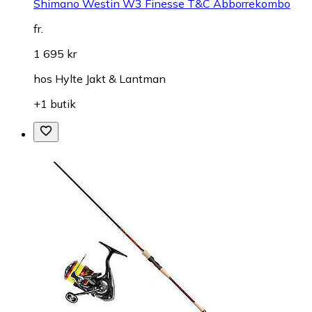
Shimano Westin W3 Finesse T&C Abborrekombo
fr.
1 695 kr
hos
Hylte Jakt & Lantman
+1 butik