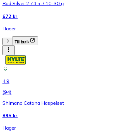
Rod Silver 2.74 m / 10-30 g
672 kr
I lager
Till butik
4.9
(
94
)
Shimano Catana Haspelset
895 kr
I lager