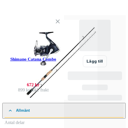
Shimano Catana Combo
Lägg till
672 kr
899 kr
Inkl. frakt
Allmänt
Antal delar