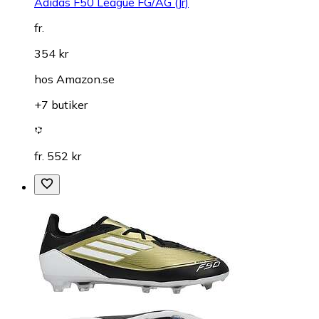
Adidas F50 League FG/AG (Jr)
fr.
354 kr
hos
Amazon.se
+7 butiker
fr. 552 kr