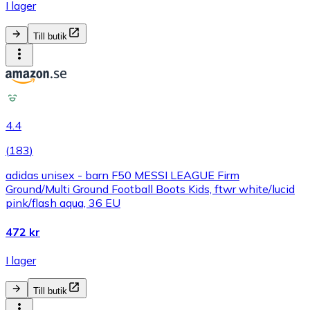
I lager
Till butik
4.4
(
183
)
adidas unisex - barn F50 MESSI LEAGUE Firm
Ground/Multi Ground Football Boots Kids, ftwr white/lucid
pink/flash aqua, 36 EU
472 kr
I lager
Till butik