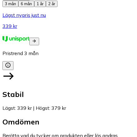
3 mån
6 mån
1 år
2 år
Lägst nypris just nu
339 kr
Pristrend
3
mån
Stabil
Lägst
:
339 kr
|
Högst
:
379 kr
Omdömen
Berätta vad du tycker om produkten eller läs andras