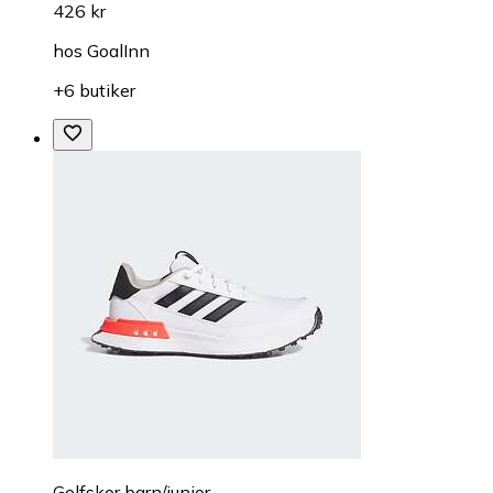
426 kr
hos
GoalInn
+6 butiker
Golfskor barn/junior