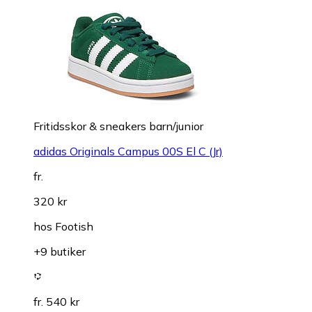
Fritidsskor & sneakers barn/junior
adidas Originals Campus 00S El C (Jr)
fr.
320 kr
hos
Footish
+9 butiker
fr. 540 kr