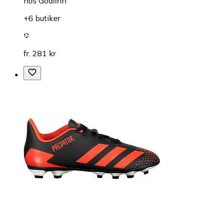
hos
GoalInn
+6 butiker
fr. 281 kr