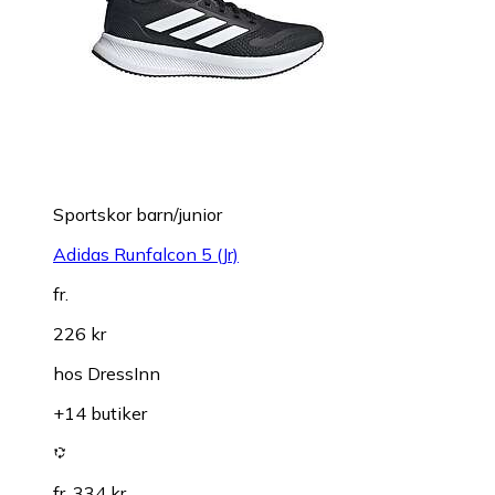
Sportskor barn/junior
Adidas Runfalcon 5 (Jr)
fr.
226 kr
hos
DressInn
+14 butiker
fr. 334 kr