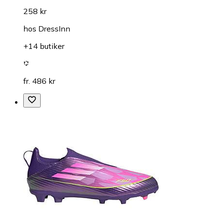
258 kr
hos
DressInn
+14 butiker
fr. 486 kr