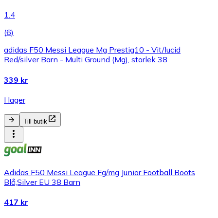
1.4
(
6
)
adidas F50 Messi League Mg Prestig10 - Vit/lucid
Red/silver Barn - Multi Ground (Mg), storlek 38
339 kr
I lager
Till butik
Adidas F50 Messi League Fg/mg Junior Football Boots
Blå,Silver EU 38 Barn
417 kr