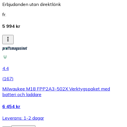
Erbjudanden utan direktlänk
fr.
5 994 kr
4.4
(
167
)
Milwaukee M18 FPP2A3-502X Verktygspaket med
batteri och laddare
6 454 kr
Leverans: 1-2 dagar