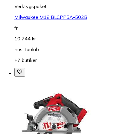
Verktygspaket
Milwaukee M18 BLCPP5A-502B
fr.
10 744 kr
hos
Toolab
+7 butiker