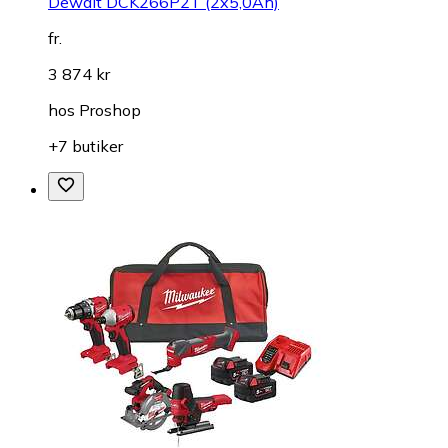
Dewalt DCK266P2T (2x5,0Ah)
fr.
3 874 kr
hos
Proshop
+7 butiker