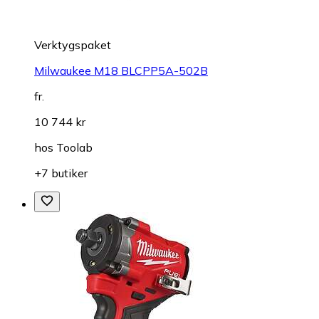
Verktygspaket
Milwaukee M18 BLCPP5A-502B
fr.
10 744 kr
hos
Toolab
+7 butiker