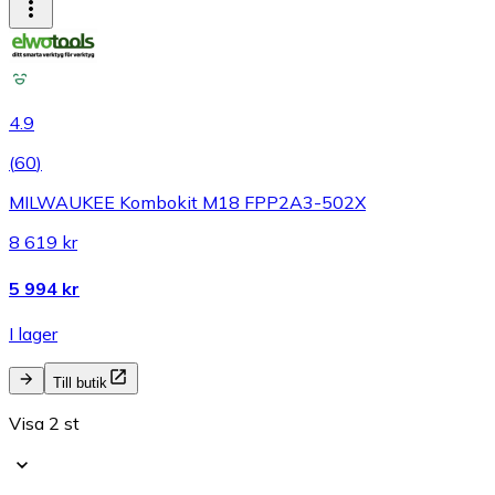
4.9
(
60
)
MILWAUKEE Kombokit M18 FPP2A3-502X
8 619 kr
5 994 kr
I lager
Till butik
Visa 2 st