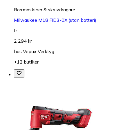
Borrmaskiner & skruvdragare
Milwaukee M18 FID3-0X (utan batteri)
fr.
2 294 kr
hos
Vepax Verktyg
+12 butiker