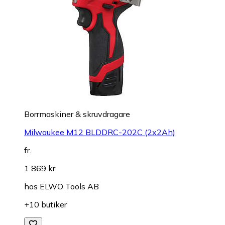
Borrmaskiner & skruvdragare
Milwaukee M12 BLDDRC-202C (2x2Ah)
fr.
1 869 kr
hos
ELWO Tools AB
+10 butiker