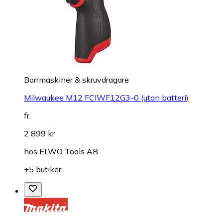
Borrmaskiner & skruvdragare
Milwaukee M12 FCIWF12G3-0 (utan batteri)
fr.
2 899 kr
hos
ELWO Tools AB
+5 butiker