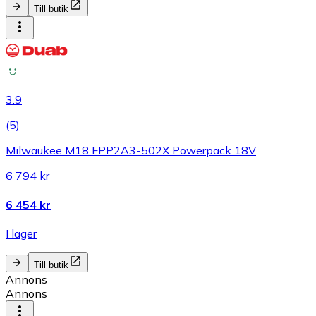
Till butik
3.9
(
5
)
Milwaukee M18 FPP2A3-502X Powerpack 18V
6 794 kr
6 454 kr
I lager
Till butik
Annons
Annons