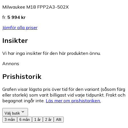
Milwaukee M18 FPP2A3-502X
fr.
5 994 kr
Jämför alla priser
Insikter
Vi har inga insikter för den här produkten ännu.
Annons
Prishistorik
Grafen visar lägsta pris över tid för den variant (såsom färg
eller storlek) som varit billigast vid varje tidpunkt. Frakt och
begagnat ingår inte.
Läs mer om prishistoriken.
Välj butik
3 mån
6 mån
1 år
2 år
Allt