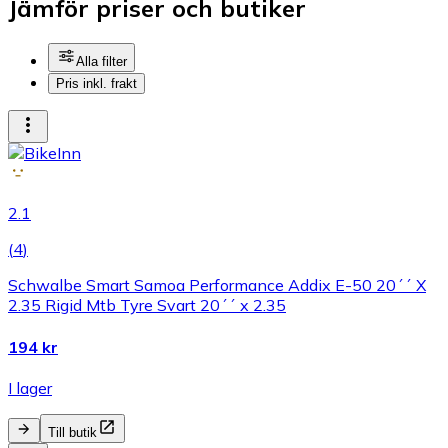
Jämför priser och butiker
Alla filter
Pris inkl. frakt
2.1
(
4
)
Schwalbe Smart Samoa Performance Addix E-50 20´´ X
2.35 Rigid Mtb Tyre Svart 20´´ x 2.35
194 kr
I lager
Till butik