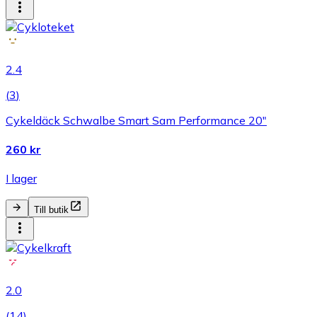
2.4
(
3
)
Cykeldäck Schwalbe Smart Sam Performance 20"
260 kr
I lager
Till butik
2.0
(
14
)