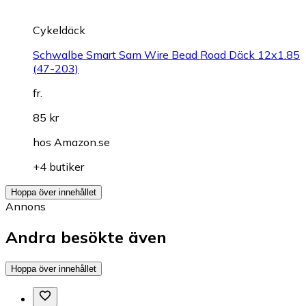
Cykeldäck
Schwalbe Smart Sam Wire Bead Road Däck 12x1.85
(47-203)
fr.
85 kr
hos
Amazon.se
+4 butiker
Hoppa över innehållet
Annons
Andra besökte även
Hoppa över innehållet