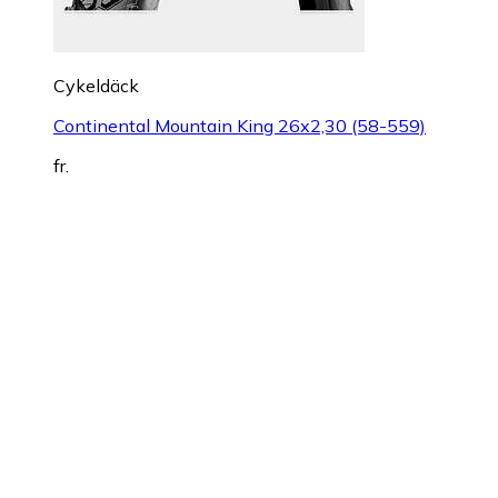
Cykeldäck
Continental Mountain King 26x2,30 (58-559)
fr.
179 kr
hos
BikeInn
+6 butiker