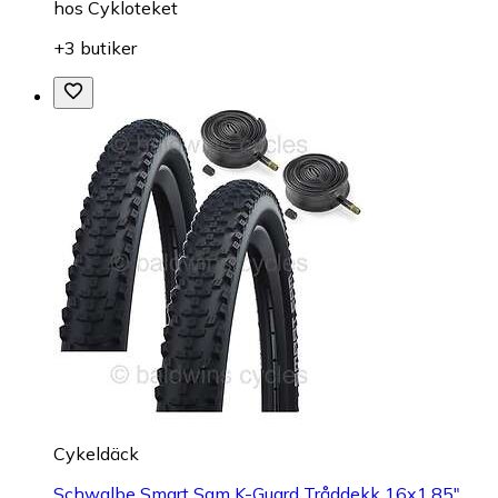
hos
Cykloteket
+3 butiker
Cykeldäck
Schwalbe Smart Sam K-Guard Tråddekk 16x1,85"