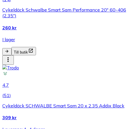
Cykeldäck Schwalbe Smart Sam Performance 20" 60-406
(2.35")
260 kr
I lager
Till butik
4.7
(
51
)
Cykeldäck SCHWALBE Smart Sam 20 x 2.35 Addix Black
309 kr