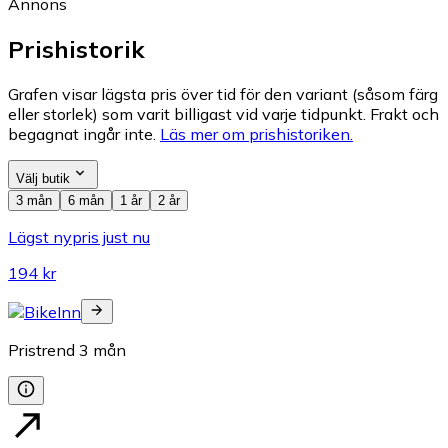
Annons
Prishistorik
Grafen visar lägsta pris över tid för den variant (såsom färg
eller storlek) som varit billigast vid varje tidpunkt. Frakt och
begagnat ingår inte.
Läs mer om prishistoriken.
Välj butik
3 mån
6 mån
1 år
2 år
Lägst nypris just nu
194 kr
Pristrend
3
mån