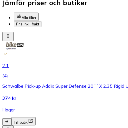
Jämför priser och butiker
Alla filter
Pris inkl. frakt
2.1
(
4
)
Schwalbe Pick-up Addix Super Defense 20´´ X 2.35 Rigid U
374 kr
I lager
Till butik