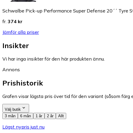
Schwalbe Pick-up Performance Super Defense 20´´ Tyre Sv
fr.
374 kr
Jämför alla priser
Insikter
Vi har inga insikter för den här produkten ännu.
Annons
Prishistorik
Grafen visar lägsta pris över tid för den variant (såsom färg e
Välj butik
3 mån
6 mån
1 år
2 år
Allt
Lägst nypris just nu