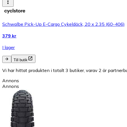
Schwalbe Pick-Up E-Cargo Cykeldäck, 20 x 2.35 (60-406)
379 kr
I lager
Till butik
Vi har hittat produkten i totalt 3 butiker, varav 2 är partnerbu
Annons
Annons