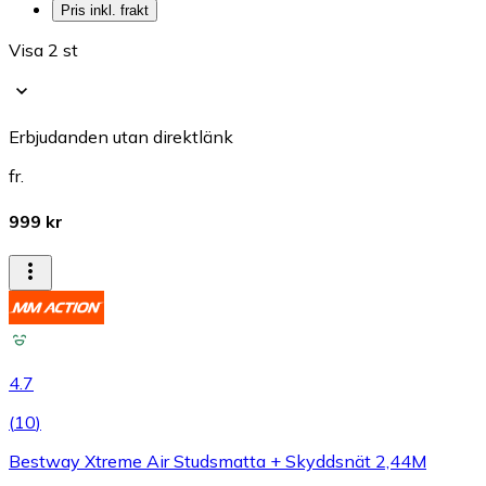
Pris inkl. frakt
Visa 2 st
Erbjudanden utan direktlänk
fr.
999 kr
4.7
(
10
)
Bestway Xtreme Air Studsmatta + Skyddsnät 2,44M