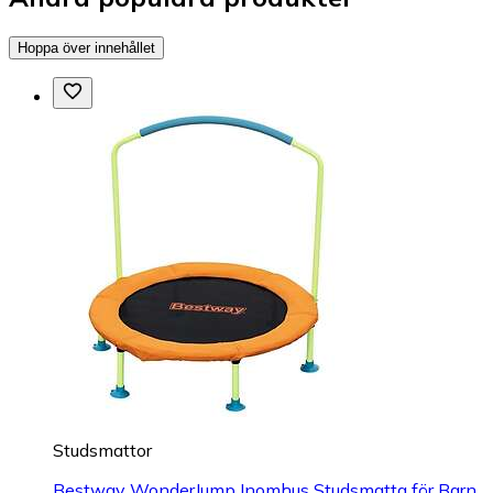
Hoppa över innehållet
Studsmattor
Bestway WonderJump Inomhus Studsmatta för Barn