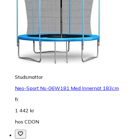
Studsmattor
Neo-Sport Ns-06W181 Med Innernät 183cm
fr.
1 442 kr
hos
CDON