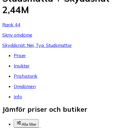
2,44M
Rank 44
Skriv omdöme
Skyddsnät: Nej, Typ: Studsmattor
Priser
Insikter
Prishistorik
Omdömen
Info
Jämför priser och butiker
Alla filter