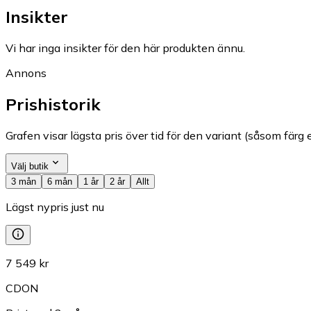
Insikter
Vi har inga insikter för den här produkten ännu.
Annons
Prishistorik
Grafen visar lägsta pris över tid för den variant (såsom färg e
Välj butik
3 mån
6 mån
1 år
2 år
Allt
Lägst nypris just nu
7 549 kr
CDON