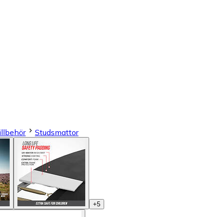
illbehör
Studsmattor
+
5