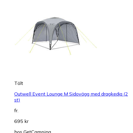
Tält
Outwell Event Lounge M Sidovägg med dragkedja (2
st)
fr.
695 kr
hos
GetCamping