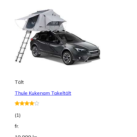
Tält
Thule Kukenam Takeltält
(
1
)
fr.
19 999 kr