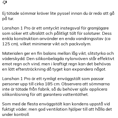
Ej tätade sömmar kräver lite pyssel innan du är redo att gå
på tur.
Lanshan 1 Pro är ett omtyckt instegsval för gramjägare
som söker ett ultralätt och pålitligt tält för soloturer. Dess
enkla konstruktion använder en enda vandringsstav (ca
125 cm), vilket minimerar vikt och packvolym.
Materialen ger en fin balans mellan låg vikt, slitstyrka och
väderskydd. Den silikonbelagda nylonväven står effektivt
emot regn och vind, men i kraftigt regn kan det behövas
en lätt eftersträckning då tyget kan expandera något.
Lanshan 1 Pro är ett rymligt enväggstält som passar
personer upp till cirka 185 cm. Observera att sömmarna
inte är tätade från fabrik, så du behöver själv applicera
silikonlösning för att garantera vattentäthet.
Som med de flesta enväggstält kan kondens uppstå vid
fuktigt väder, men god ventilation hjälper till att hålla det
under kontroll.