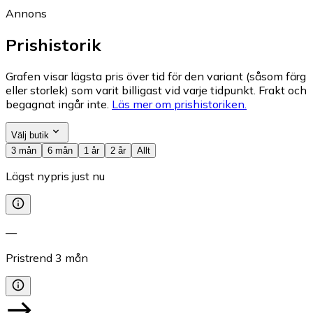
Annons
Prishistorik
Grafen visar lägsta pris över tid för den variant (såsom färg
eller storlek) som varit billigast vid varje tidpunkt. Frakt och
begagnat ingår inte.
Läs mer om prishistoriken.
Välj butik
3 mån
6 mån
1 år
2 år
Allt
Lägst nypris just nu
—
Pristrend
3
mån