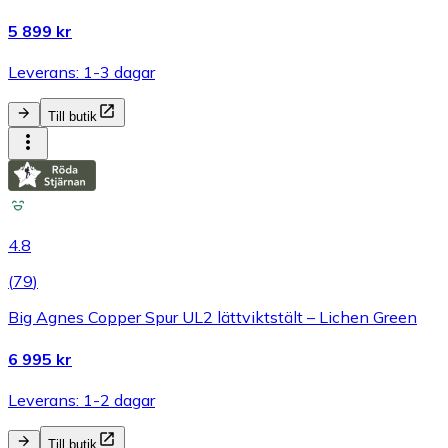
5 899 kr
Leverans: 1-3 dagar
Till butik
4.8
(
79
)
Big Agnes Copper Spur UL2 lättviktstält – Lichen Green
6 995 kr
Leverans: 1-2 dagar
Till butik