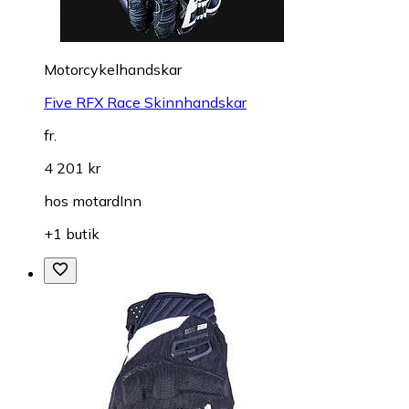
Motorcykelhandskar
Five RFX Race Skinnhandskar
fr.
4 201 kr
hos
motardInn
+1 butik