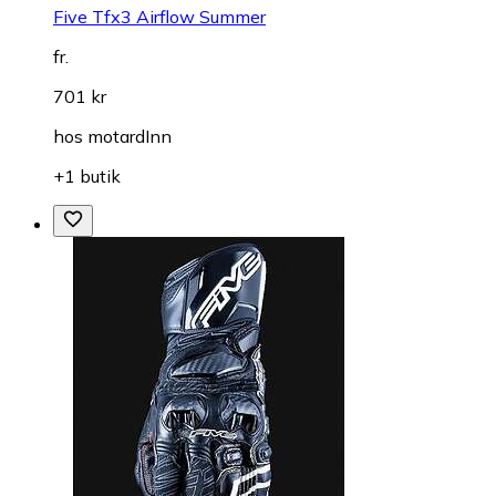
Five Tfx3 Airflow Summer
fr.
701 kr
hos
motardInn
+1 butik