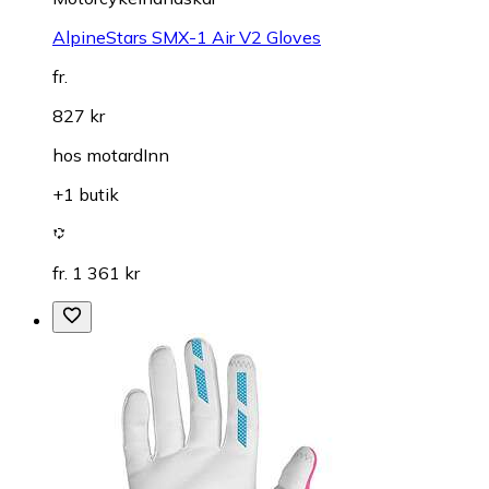
AlpineStars SMX-1 Air V2 Gloves
fr.
827 kr
hos
motardInn
+1 butik
fr. 1 361 kr