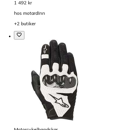
1 492 kr
hos
motardInn
+2 butiker
Motorcykelhandskar