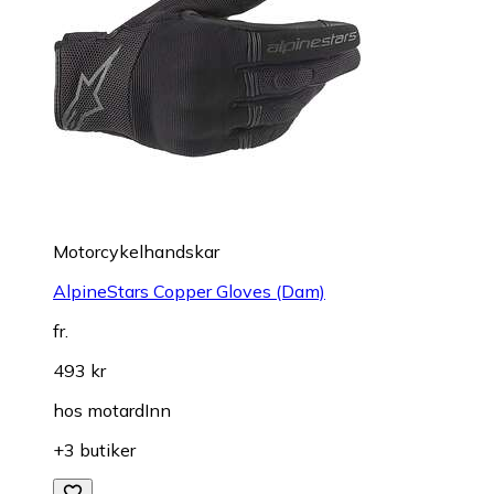
Motorcykelhandskar
AlpineStars Copper Gloves (Dam)
fr.
493 kr
hos
motardInn
+3 butiker