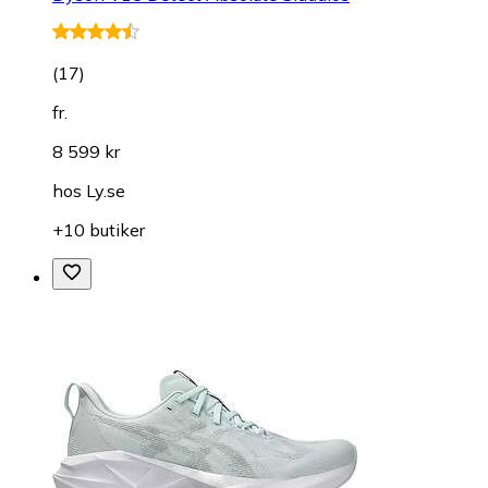
(
17
)
fr.
8 599 kr
hos
Ly.se
+10 butiker