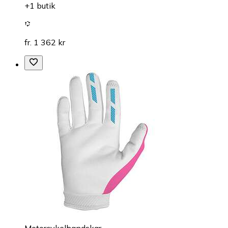
+1 butik
fr. 1 362 kr
Motorcykelhandskar