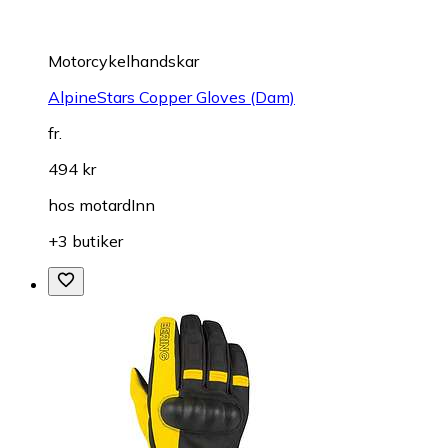
Motorcykelhandskar
AlpineStars Copper Gloves (Dam)
fr.
494 kr
hos
motardInn
+3 butiker