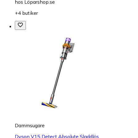
hos
Löparshop.se
+4 butiker
Dammsugare
Dyson V15 Detect Absolute Sladdlös