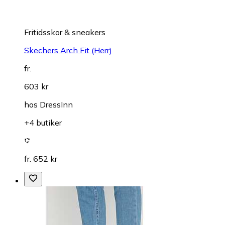
Fritidsskor & sneakers
Skechers Arch Fit (Herr)
fr.
603 kr
hos
DressInn
+4 butiker
fr. 652 kr