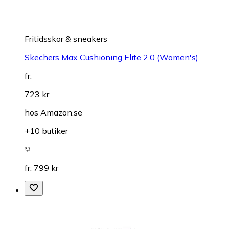
Fritidsskor & sneakers
Skechers Max Cushioning Elite 2.0 (Women's)
fr.
723 kr
hos
Amazon.se
+10 butiker
fr. 799 kr