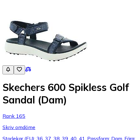
Skechers 600 Spikless Golf
Sandal (Dam)
Rank 165
Skriv omdöme
Storlekar (EU): 36, 37, 38, 39, 40, 41, Passform: Dam, Färg: