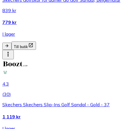
839 kr
779 kr
I lager
Till butik
4.3
(
30
)
Skechers Skechers Slip-Ins Golf Sandal - Gold - 37
1 119 kr
I lager