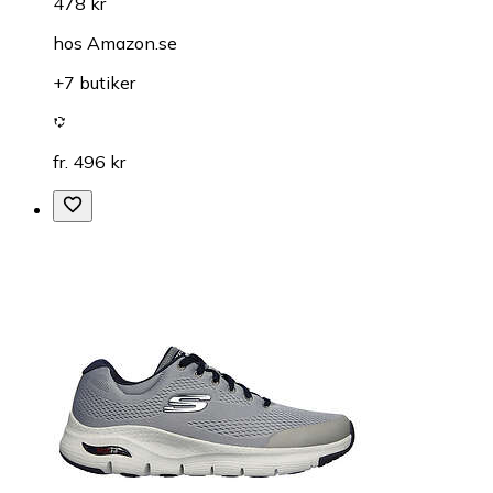
478 kr
hos
Amazon.se
+7 butiker
fr. 496 kr