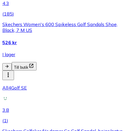
4.3
(
185
)
Skechers Women's 600 Spikeless Golf Sandals Shoe,
Black, 7 M US
526 kr
I lager
Till butik
All4Golf SE
3.8
(
1
)
Skechers Golfskor för damer Go Golf Sandal, beige/natur