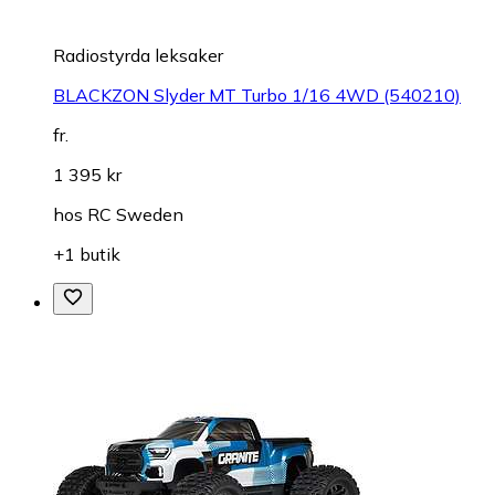
Radiostyrda leksaker
BLACKZON Slyder MT Turbo 1/16 4WD (540210)
fr.
1 395 kr
hos
RC Sweden
+1 butik