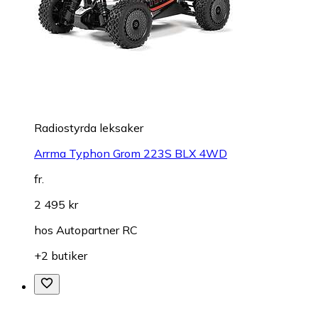
Radiostyrda leksaker
Arrma Typhon Grom 223S BLX 4WD
fr.
2 495 kr
hos
Autopartner RC
+2 butiker