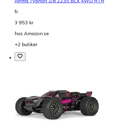
Arrma Typhon 1/8 223S BLX 4WD RTR
fr.
3 953 kr
hos
Amazon.se
+2 butiker