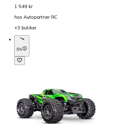
1 549 kr
hos
Autopartner RC
+3 butiker
5%