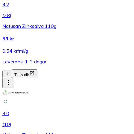
4.2
(
28
)
Natusan Zinksalva 110g
59 kr
0,54 kr/ml/g
Leverans: 1-3 dagar
Till butik
4.0
(
10
)