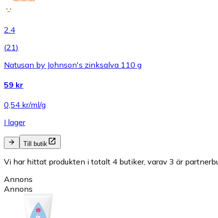
2.4
(
21
)
Natusan by Johnson's zinksalva 110 g
59 kr
0,54 kr/ml/g
I lager
Till butik
Vi har hittat produkten i totalt 4 butiker, varav 3 är partnerbu
Annons
Annons