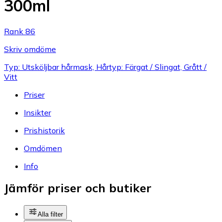
300ml
Rank 86
Skriv omdöme
Typ: Utsköljbar hårmask, Hårtyp: Färgat / Slingat, Grått /
Vitt
Priser
Insikter
Prishistorik
Omdömen
Info
Jämför priser och butiker
Alla filter