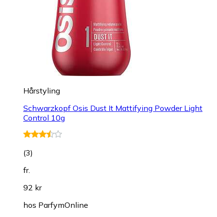
Hårstyling
Schwarzkopf Osis Dust It Mattifying Powder Light
Control 10g
(
3
)
fr.
92 kr
hos
ParfymOnline