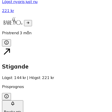
Lägst nypris just nu
221 kr
Pristrend
3
mån
Stigande
Lägst
:
144 kr
|
Högst
:
221 kr
Prisprognos
Bevaka pris