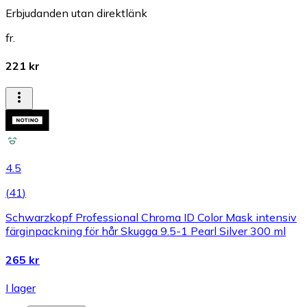
Erbjudanden utan direktlänk
fr.
221 kr
4.5
(
41
)
Schwarzkopf Professional Chroma ID Color Mask intensiv
färginpackning för hår Skugga 9.5-1 Pearl Silver 300 ml
265 kr
I lager