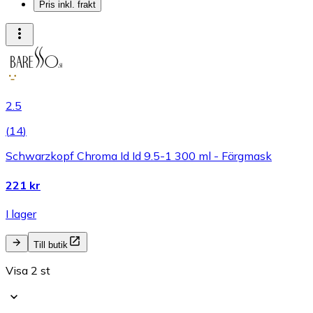
Pris inkl. frakt
2.5
(
14
)
Schwarzkopf Chroma Id Id 9.5-1 300 ml - Färgmask
221 kr
I lager
Till butik
Visa 2 st