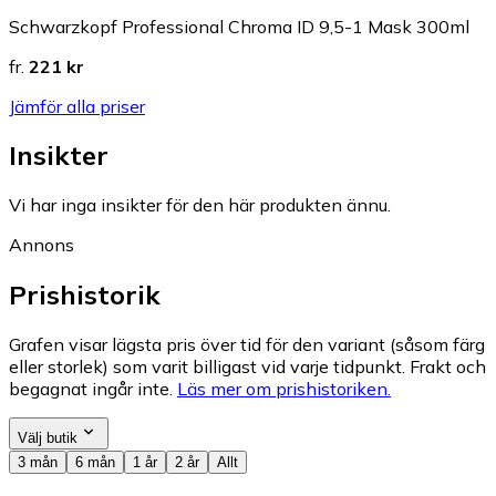
Schwarzkopf Professional Chroma ID 9,5-1 Mask 300ml
fr.
221 kr
Jämför alla priser
Insikter
Vi har inga insikter för den här produkten ännu.
Annons
Prishistorik
Grafen visar lägsta pris över tid för den variant (såsom färg
eller storlek) som varit billigast vid varje tidpunkt. Frakt och
begagnat ingår inte.
Läs mer om prishistoriken.
Välj butik
3 mån
6 mån
1 år
2 år
Allt