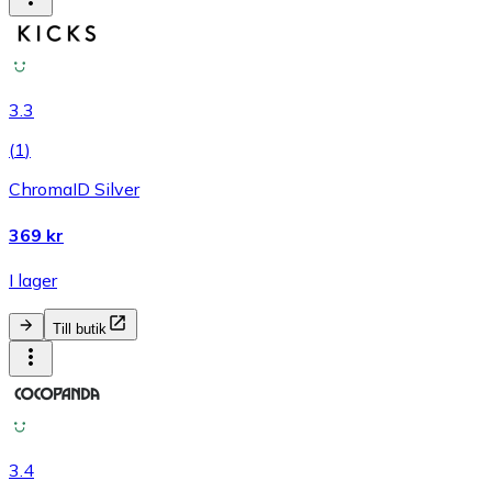
3.3
(
1
)
ChromaID Silver
369 kr
I lager
Till butik
3.4