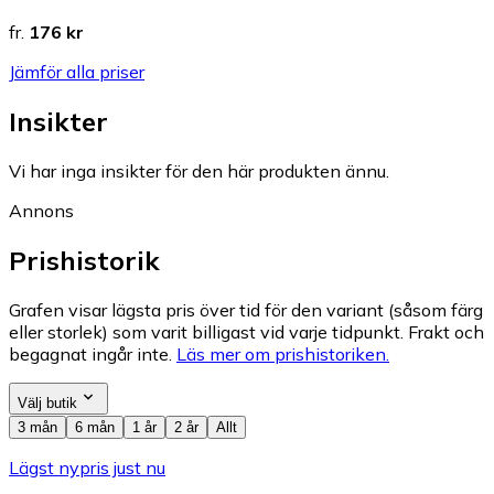
fr.
176 kr
Jämför alla priser
Insikter
Vi har inga insikter för den här produkten ännu.
Annons
Prishistorik
Grafen visar lägsta pris över tid för den variant (såsom färg
eller storlek) som varit billigast vid varje tidpunkt. Frakt och
begagnat ingår inte.
Läs mer om prishistoriken.
Välj butik
3 mån
6 mån
1 år
2 år
Allt
Lägst nypris just nu