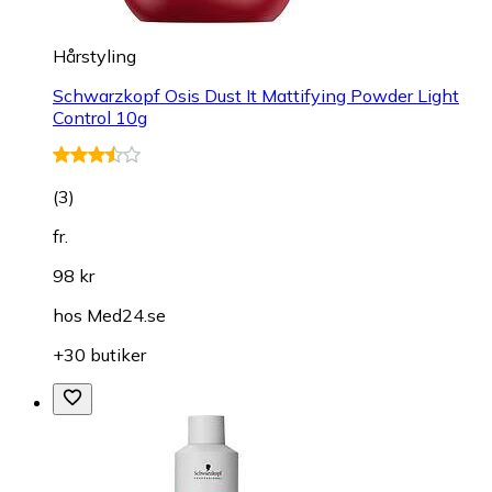
Hårstyling
Schwarzkopf Osis Dust It Mattifying Powder Light
Control 10g
(
3
)
fr.
98 kr
hos
Med24.se
+30 butiker