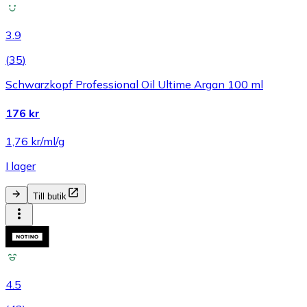
3.9
(
35
)
Schwarzkopf Professional Oil Ultime Argan 100 ml
176 kr
1,76 kr/ml/g
I lager
Till butik
4.5