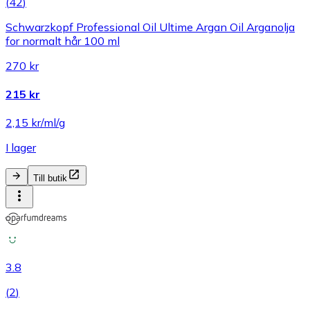
(
42
)
Schwarzkopf Professional Oil Ultime Argan Oil Arganolja
for normalt hår 100 ml
270 kr
215 kr
2,15 kr/ml/g
I lager
Till butik
3.8
(
2
)