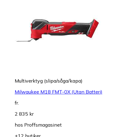
Multiverktyg (slipa/såga/kapa)
Milwaukee M18 FMT-0X (Utan Batteri)
fr.
2 835 kr
hos
Proffsmagasinet
+12 butiker