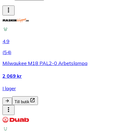
4.9
(
54
)
Milwaukee M18 PAL2-0 Arbetslampa
2 069 kr
I lager
Till butik