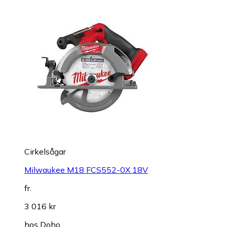
Cirkelsågar
Milwaukee M18 FCS552-0X 18V
fr.
3 016 kr
hos
Doho