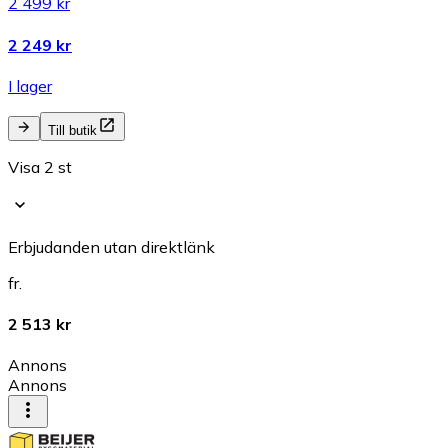
2 499 kr
2 249 kr
I lager
Till butik
Visa 2 st
Erbjudanden utan direktlänk
fr.
2 513 kr
Annons
Annons