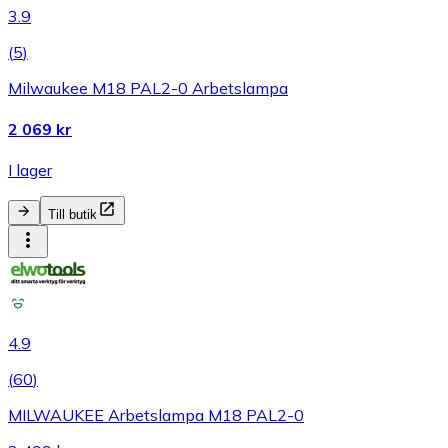
3.9
(
5
)
Milwaukee M18 PAL2-0 Arbetslampa
2 069 kr
I lager
Till butik
4.9
(
60
)
MILWAUKEE Arbetslampa M18 PAL2-0