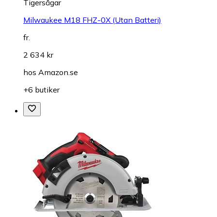
Tigersågar
Milwaukee M18 FHZ-0X (Utan Batteri)
fr.
2 634 kr
hos
Amazon.se
+6 butiker