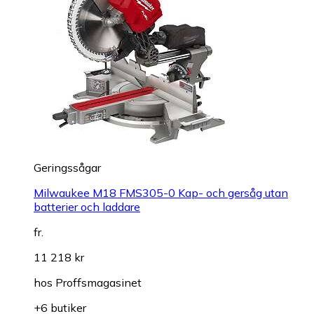
Geringssågar
Milwaukee M18 FMS305-0 Kap- och gersåg utan
batterier och laddare
fr.
11 218 kr
hos
Proffsmagasinet
+6 butiker