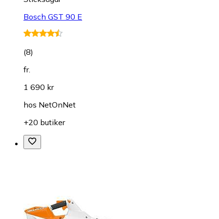
Bosch GST 90 E
(
8
)
fr.
1 690 kr
hos
NetOnNet
+20 butiker