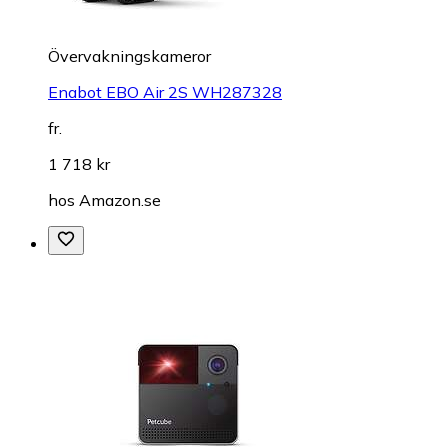
Övervakningskameror
Enabot EBO Air 2S WH287328
fr.
1 718 kr
hos
Amazon.se