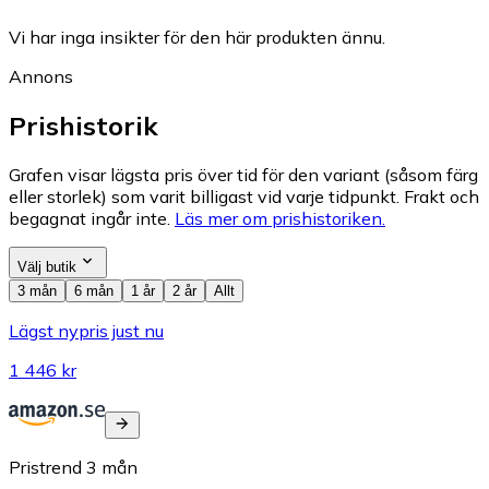
Vi har inga insikter för den här produkten ännu.
Annons
Prishistorik
Grafen visar lägsta pris över tid för den variant (såsom färg
eller storlek) som varit billigast vid varje tidpunkt. Frakt och
begagnat ingår inte.
Läs mer om prishistoriken.
Välj butik
3 mån
6 mån
1 år
2 år
Allt
Lägst nypris just nu
1 446 kr
Pristrend
3
mån