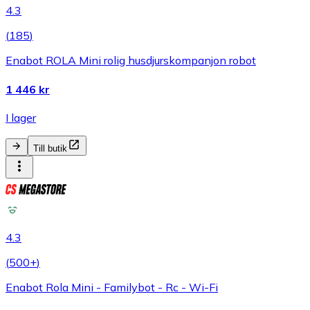
4.3
(
185
)
Enabot ROLA Mini rolig husdjurskompanjon robot
1 446 kr
I lager
Till butik
4.3
(
500+
)
Enabot Rola Mini - Familybot - Rc - Wi-Fi