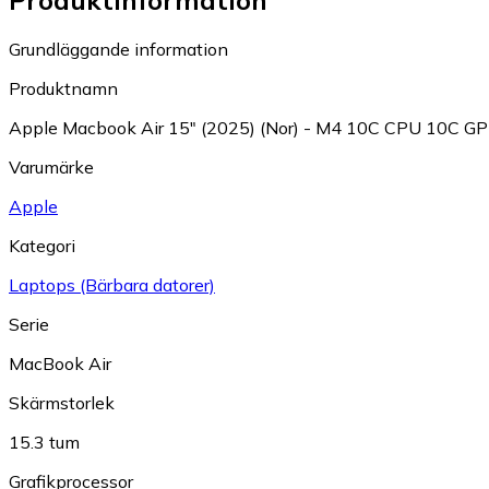
Produktinformation
Grundläggande information
Produktnamn
Apple Macbook Air 15" (2025) (Nor) - M4 10C CPU 10C
Varumärke
Apple
Kategori
Laptops (Bärbara datorer)
Serie
MacBook Air
Skärmstorlek
15.3 tum
Grafikprocessor