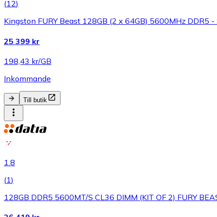
(
12
)
Kingston FURY Beast 128GB (2 x 64GB) 5600MHz DDR5 - 
25 399 kr
198,43 kr/GB
Inkommande
Till butik
1.8
(
1
)
128GB DDR5 5600MT/S CL36 DIMM (KIT OF 2) FURY BE