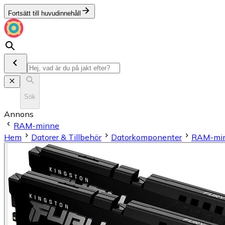
Fortsätt till huvudinnehåll
Sök
Annons
RAM-minne
Hem
Datorer & Tillbehör
Datorkomponenter
RAM-mi