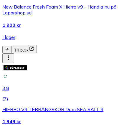
New Balance Fresh Foam X Hierro v9 - Handla nu på
Loparshop.se!
1 900 kr
I lager
Till butik
3.8
(
7
)
HIERRO V9 TERRÄNGSKOR Dam SEA SALT 9
1 949 kr