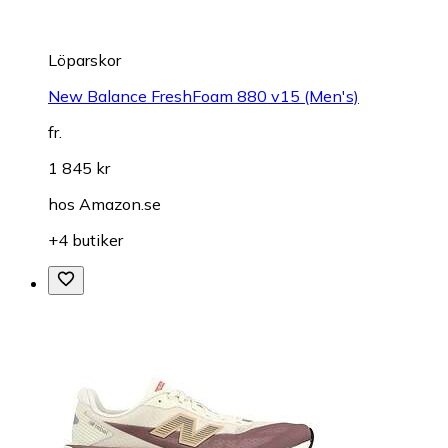
Löparskor
New Balance FreshFoam 880 v15 (Men's)
fr.
1 845 kr
hos
Amazon.se
+4 butiker