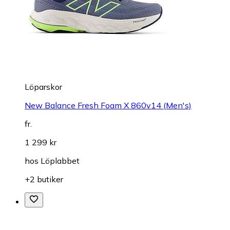
Löparskor
New Balance Fresh Foam X 860v14 (Men's)
fr.
1 299 kr
hos
Löplabbet
+2 butiker