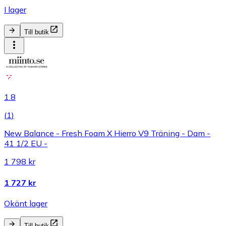
I lager
Till butik
1.8
(
1
)
New Balance - Fresh Foam X Hierro V9 Träning - Dam -
41 1/2 EU -
1 798 kr
1 727 kr
Okänt lager
Till butik