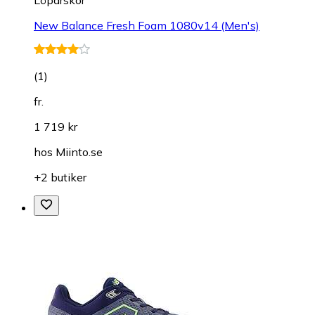
Löparskor
New Balance Fresh Foam 1080v14 (Men's)
(
1
)
fr.
1 719 kr
hos
Miinto.se
+2 butiker