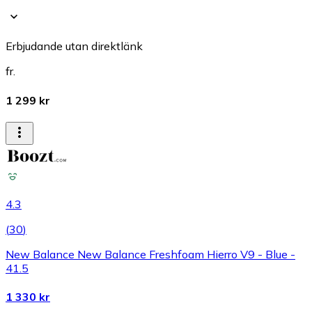
Erbjudande utan direktlänk
fr.
1 299 kr
4.3
(
30
)
New Balance New Balance Freshfoam Hierro V9 - Blue -
41.5
1 330 kr