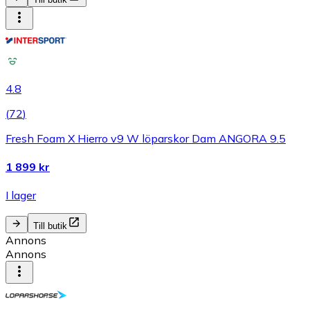
4.8
(
72
)
Fresh Foam X Hierro v9 W löparskor Dam ANGORA 9.5
1 899 kr
I lager
Till butik
Annons
Annons